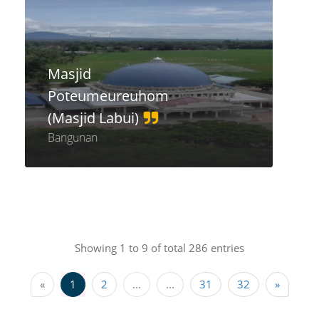
Masjid
Poteumeureuhom
(Masjid Labui)
Bangunan
Showing 1 to 9 of total 286 entries
«
1
2
...
...
31
32
»