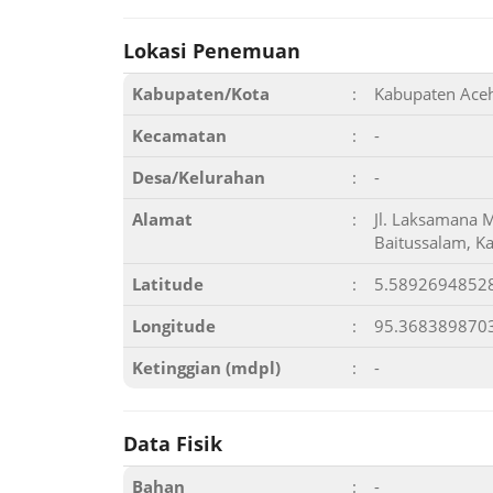
Lokasi Penemuan
Kabupaten/Kota
:
Kabupaten Ace
Kecamatan
:
-
Desa/Kelurahan
:
-
Alamat
:
Jl. Laksamana M
Baitussalam, K
Latitude
:
5.5892694852
Longitude
:
95.368389870
Ketinggian (mdpl)
:
-
Data Fisik
Bahan
:
-