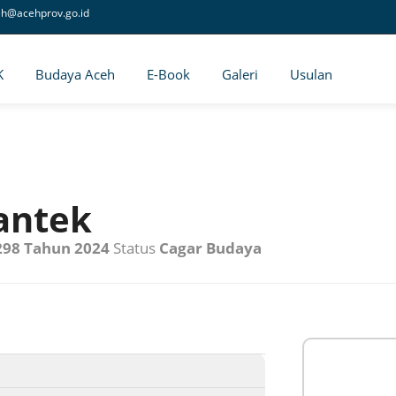
eh@acehprov.go.id
K
Budaya Aceh
E-Book
Galeri
Usulan
antek
 298 Tahun 2024
Status
Cagar Budaya