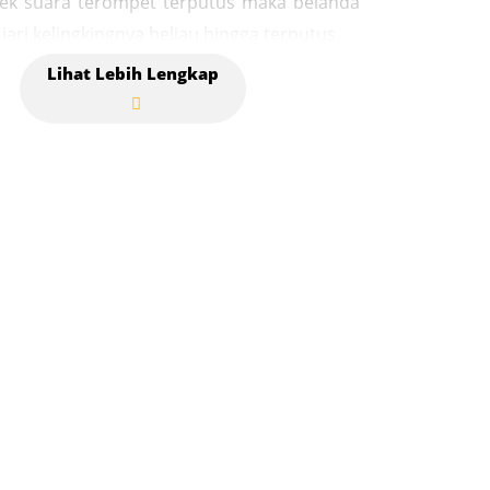
dek suara terompet terputus maka belanda
ri kelingkingnya beliau hingga terputus.