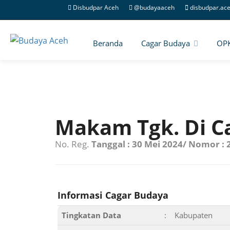
Disbudpar Aceh
@budayaaceh
disbudpar.ac
Beranda
Cagar Budaya
OP
Makam Tgk. Di C
No. Reg.
Tanggal : 30 Mei 2024/ Nomor :
Informasi Cagar Budaya
Tingkatan Data
:
Kabupaten