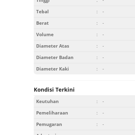
Tinggi
:
-
Tebal
:
-
Berat
:
-
Volume
:
-
Diameter Atas
:
-
Diameter Badan
:
-
Diameter Kaki
:
-
Kondisi Terkini
Keutuhan
:
-
Pemeliharaan
:
-
Pemugaran
:
-