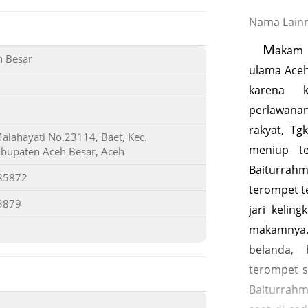
Nama Lainn
M
akam 
h Besar
ulama Aceh
karena 
perlawana
rakyat, Tg
alahayati No.23114, Baet, Kec.
meniup t
abupaten Aceh Besar, Aceh
Baiturrah
85872
terompet t
3879
jari kelin
makamnya
belanda,
terompet s
Baiturrah