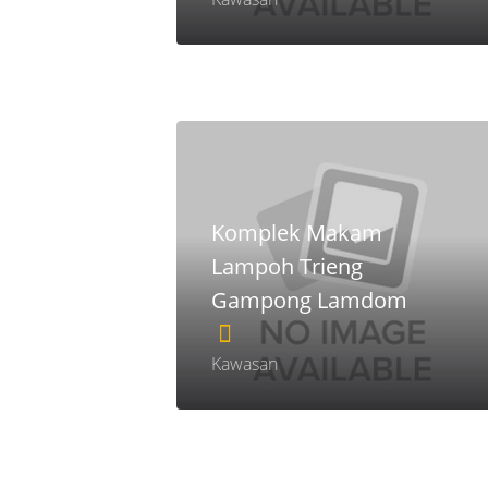
Komplek Makam
Lampoh Trieng
Gampong Lamdom
Kawasan