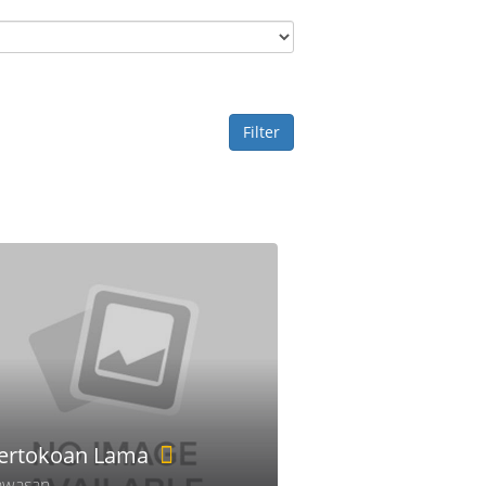
Filter
ertokoan Lama
awasan