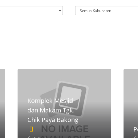
Komplek Mesjid
dan Makam Tgk.
Chik Paya Bakong
P
Kawasan
K