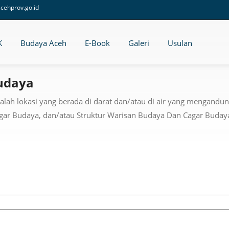
cehprov.go.id
K
Budaya Aceh
E-Book
Galeri
Usulan
udaya
alah lokasi yang berada di darat dan/atau di air yang mengand
r Budaya, dan/atau Struktur Warisan Budaya Dan Cagar Budaya s