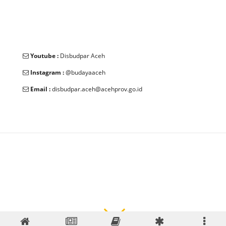
Youtube :
Disbudpar Aceh
Instagram :
@budayaaceh
Email :
disbudpar.aceh@acehprov.go.id
© 2025 Dinas Kebudayaan dan Pariwisata Aceh. All Rights
Reserved.