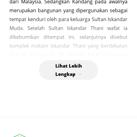
dari Malaysia. Sedangkan Kandang pada awalnya
merupakan bangunan yang dipergunakan sebagai
tempat kenduri oleh para keluarga Sultan Iskandar
Muda. Setelah Sultan Iskandar Thani wafat ia
dikebumikan ditempat ini, selanjutnya disebut
komplek makam Iskandar Thani yang berdekatan
dengan Gunongan. Di sebelah barat Gunongan
terdapat batu bundar berteras, pada masa Sultan
Iskandar Muda digunakan tempat cuci rambut bagi
para permaisuri sultan apabila sudah selesai
mandi di sungai Darul Asyiqi, bagian timur
Gunongan terdapat Pintu Khop, konon kabarnya
pintu tersebut merupakan pintu gerbang bagian
belakang istana sultan. Bustanussalatin yang
berarti taman raja-raja adalah judul kitab karangan
Syeikh Nuruddin Ar-Raniri dan merupakan karya