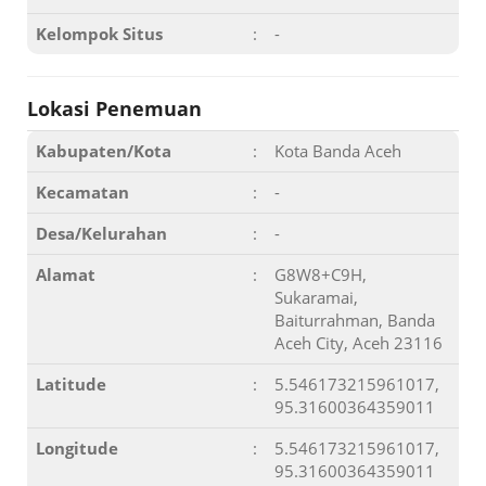
Kelompok Situs
:
-
Lokasi Penemuan
Kabupaten/Kota
:
Kota Banda Aceh
Kecamatan
:
-
Desa/Kelurahan
:
-
Alamat
:
G8W8+C9H,
Sukaramai,
Baiturrahman, Banda
Aceh City, Aceh 23116
Latitude
:
5.546173215961017,
95.31600364359011
Longitude
:
5.546173215961017,
95.31600364359011