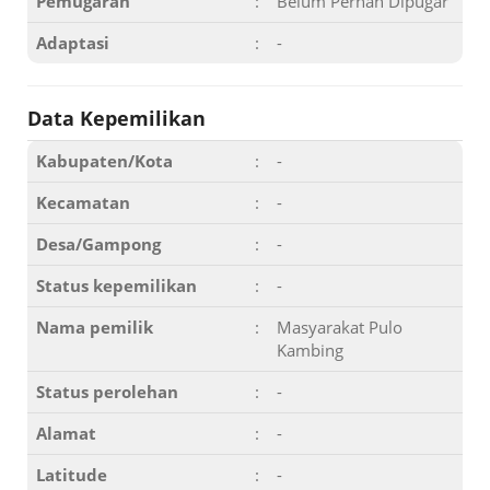
Pemugaran
:
Belum Pernah Dipugar
Adaptasi
:
-
Data Kepemilikan
Kabupaten/Kota
:
-
Kecamatan
:
-
Desa/Gampong
:
-
Status kepemilikan
:
-
Nama pemilik
:
Masyarakat Pulo
Kambing
Status perolehan
:
-
Alamat
:
-
Latitude
:
-