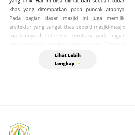
yang unik. Hal ini bisa dilihat dari sebuah kubah
khas yang ditempatkan pada puncak atapnya.
Pada bagian dasar masjid ini juga memiliki
arsitektur yang sangat khas seperti masjid-masjid
tua lainnya di Indonesia. Terutama pada bagian
atap yang berbentuk limas bersusun tiga. Tetapi, di
bagian atap paling atas masjid ini memiliki bentuk
yang sedikit berbeda. Masjid ini dibangun dengan 3
lantai. Pada bagian pondasinya dibangun dengan
sangat kokoh, dindingnya terbuat dari kayu, dan
pada bagian besi yang digunakan merupakan besi
yang masih asli sejak masjid ini pertama kali
dibangun. Masjid ini memiliki empat soko guru
seperti masjid-masjid tradisional Indonesia lain
pada umumnya. Keempatnya memiliki diameter
kurang lebih satu meter dengan ketinggian kurang