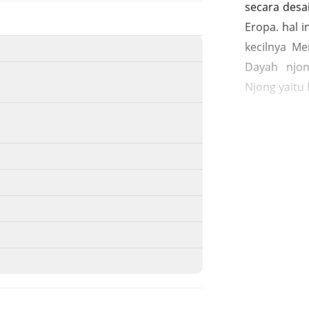
secara desa
Eropa. hal i
kecilnya M
Dayah njon
Njong yaitu