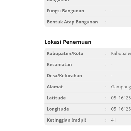
Fungsi Bangunan
:
-
Bentuk Atap Bangunan
:
-
Lokasi Penemuan
Kabupaten/Kota
:
Kabupaten
Kecamatan
:
-
Desa/Kelurahan
:
-
Alamat
:
Gampong N
Latitude
:
05' 16' 2
Longitude
:
05' 16' 2
Ketinggian (mdpl)
:
41