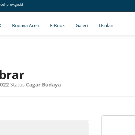
cehprov.go.id
K
Budaya Aceh
E-Book
Galeri
Usulan
Abrar
2022
Status
Cagar Budaya