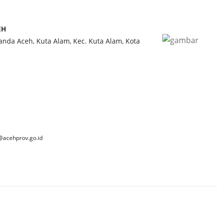
EH
Banda Aceh, Kuta Alam, Kec. Kuta Alam, Kota
@acehprov.go.id
 2025 Dinas Kebudayaan dan Pariwisata Aceh. All Rights Reserve