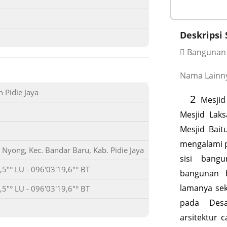
Deskripsi 
Bangunan
Nama Lainnya
 Pidie Jaya
2
Mesjid 
Mesjid Lak
Mesjid Bait
mengalami 
yong, Kec. Bandar Baru, Kab. Pidie Jaya
sisi bang
5,5"° LU - 096'03'19,6"° BT
bangunan 
lamanya sek
5,5"° LU - 096'03'19,6"° BT
pada Desa
arsitektur