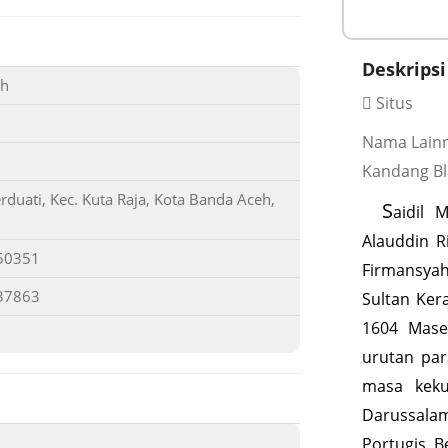
Deskripsi
eh
Situs
Nama Lainn
Kandang B
uati, Kec. Kuta Raja, Kota Banda Aceh,
S
aidil 
Alauddin R
50351
Firmansya
37863
Sultan Ker
1604 Mase
urutan par
masa keku
Darussala
Portugis, B