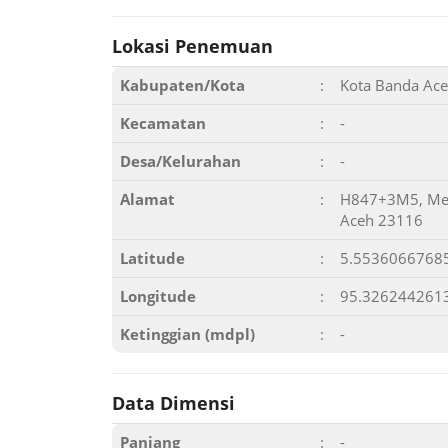
Lokasi Penemuan
Kabupaten/Kota
:
Kota Banda Ac
Kecamatan
:
-
Desa/Kelurahan
:
-
Alamat
:
H847+3M5, Merd
Aceh 23116
Latitude
:
5.5536066768
Longitude
:
95.326244261
Ketinggian (mdpl)
:
-
Data Dimensi
Panjang
:
-