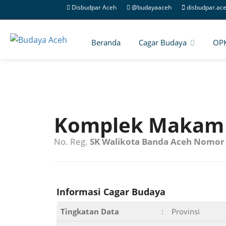
Disbudpar Aceh
@budayaaceh
disbudpar.ac
Beranda
Cagar Budaya
OP
Komplek Makam 
No. Reg.
SK Walikota Banda Aceh Nomor 
Informasi Cagar Budaya
Tingkatan Data
:
Provinsi