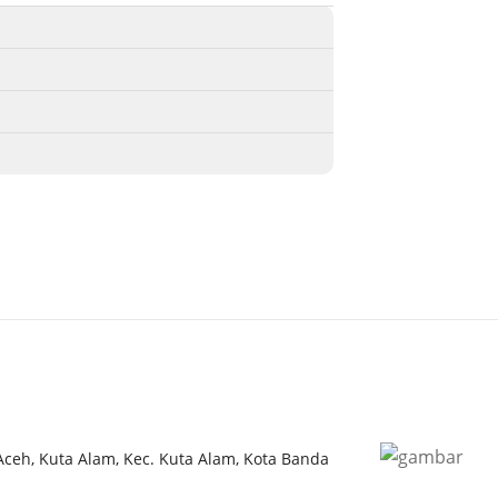
perubahan 
lengkap: 
Mukammal
Inayatsya
Jabatan: 
Kompleks 
terhindar
Besar. Ter
terbuat da
baru ini,
kawasan in
penting 
2004: Kon
yang menga
 Aceh, Kuta Alam, Kec. Kuta Alam, Kota Banda
kerusakan 