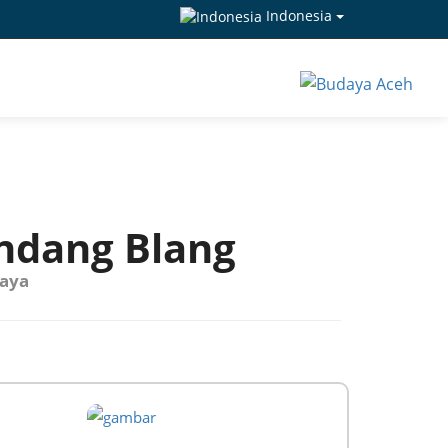
Indonesia
ndang Blang
aya