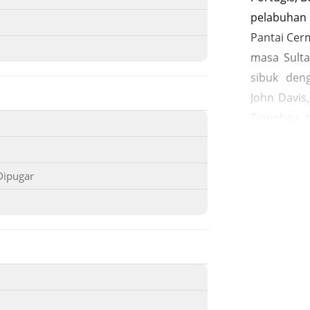
pelabuhan
Pantai Cerm
masa Sulta
sibuk den
John Davis
Tionghoa 
juga saud
Benggali 
Dipugar
Laporan l
pedagang-
seperti : Ar
Portugal 
perdagang
bintang ke
Muhammad 