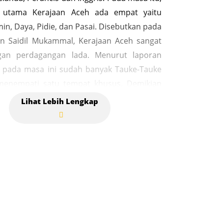
 utama Kerajaan Aceh ada empat yaitu
in, Daya, Pidie, dan Pasai. Disebutkan pada
n Saidil Mukammal, Kerajaan Aceh sangat
gan perdagangan lada. Menurut laporan
, pada masa ini sudah banyak Tauke-Tauke
menempati satu tempat khusus. Demikian
agar-saudagar Portugis, Gujarat, Arab,
dan India, sudah banyak berdiam disitu.
ain mengatakan bahwa telah banyak hadir
pedagang asing dari berbagai bangsa
ab, Cina, Persia, Siam, Turki, Pegu, Benggala,
dan Spanyol. Pada masa Al Mukammmal,
an Aceh maju pesat. Beliau mendapat
hormatan dari Sultan Turky Sultan Turki
Khan yang mengirim banyak hadiah, salah