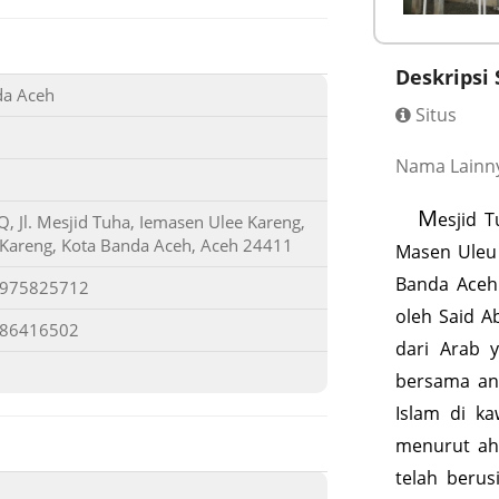
Deskripsi 
da Aceh
Situs
Nama Lainny
M
esjid 
 Jl. Mesjid Tuha, Iemasen Ulee Kareng,
 Kareng, Kota Banda Aceh, Aceh 24411
Masen Uleu
Banda Aceh
4975825712
oleh Said A
686416502
dari Arab 
bersama an
Islam di k
menurut ah
telah berus