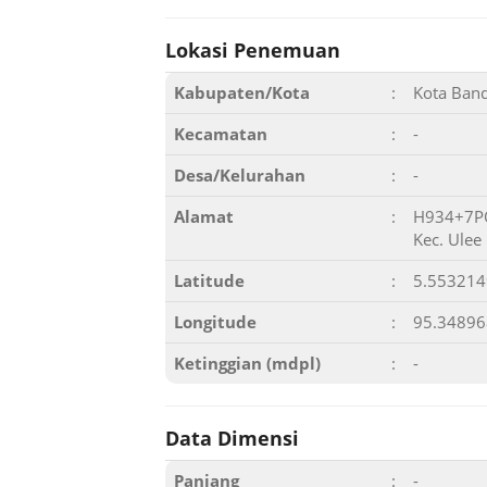
Lokasi Penemuan
Kabupaten/Kota
:
Kota Ban
Kecamatan
:
-
Desa/Kelurahan
:
-
Alamat
:
H934+7PQ,
Kec. Ulee
Latitude
:
5.55321
Longitude
:
95.3489
Ketinggian (mdpl)
:
-
Data Dimensi
Panjang
:
-