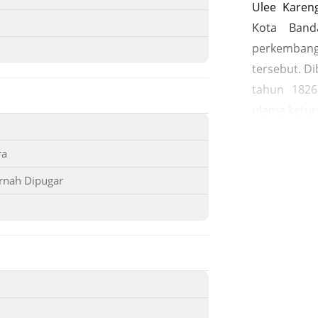
Ulee Kareng
Kota Band
perkemb
tersebut. Di
tahun 1826
ulama ketu
Abdurrahma
yang dikena
ra
dibangun pa
rnah Dipugar
sebagai pu
Kuala Bak 
mengajarkan
menyebar 
Kareng. Sel
masjid ini 
bagi masy