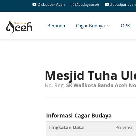
Disbudpar Aceh
@budayaaceh
disbudpar.aceh
Beranda
Cagar Budaya
OPK
Mesjid Tuha Ul
No. Reg.
SK Walikota Banda Aceh No
Informasi Cagar Budaya
Tingkatan Data
:
Provinsi