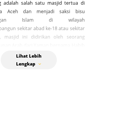
 adalah salah satu masjid tertua di
a Aceh dan menjadi saksi bisu
angan Islam di wilayah
bangun sekitar abad ke-18 atau sekitar
, masjid ini didirikan oleh seorang
runan Arab dari Yaman bernama Habib
n bin Habib Husein Al-Mahdali, atau
l dengan Habib Kuala Bak U. Masjid ini
da masa penjajahan Belanda di Aceh,
sat penyebaran syiar Islam. Habib
U datang ke wilayah tersebut untuk
 agama, dan dari sinilah ajaran Islam
luas ke seluruh Kecamatan Ulee
ain berfungsi sebagai tempat ibadah,
juga menjadi pusat pendidikan Islam
arakat setempat. Bangunan masjid