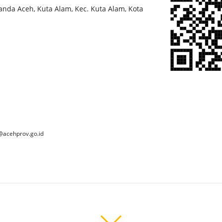
Banda Aceh, Kuta Alam, Kec. Kuta Alam, Kota
@acehprov.go.id
 2025 Dinas Kebudayaan dan Pariwisata Aceh. All Rights Reserve