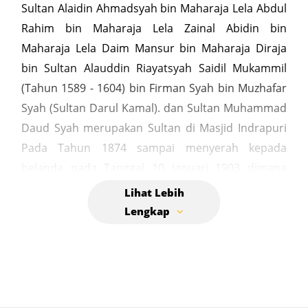
Sultan Alaidin Ahmadsyah bin Maharaja Lela Abdul
Rahim bin Maharaja Lela Zainal Abidin bin
Maharaja Lela Daim Mansur bin Maharaja Diraja
bin Sultan Alauddin Riayatsyah Saidil Mukammil
(Tahun 1589 - 1604) bin Firman Syah bin Muzhafar
Syah (Sultan Darul Kamal). dan Sultan Muhammad
Daud Syah merupakan Sultan di Masjid Indrapuri
Pada Tahun 1874 sampai menyerah kepada
belanda pada Tanggal 10 Januari 1903 dimana
kemudian ia di asingkan oleh Hindia Belanda ke
Ambon dan Terakhir di pindah ke Batavia sampai
Wafatnya pada tanggal 6 Februari 1939. Sultan
Daud Syah merupakan cucu dari Sultan Ibrahim
Mansyur Syah yang di makamkan di komplek
Sultan Ibrahim Mansyur Syah (Makam keluarga
kerajaan). Komplek Makam Sultan Alauddin