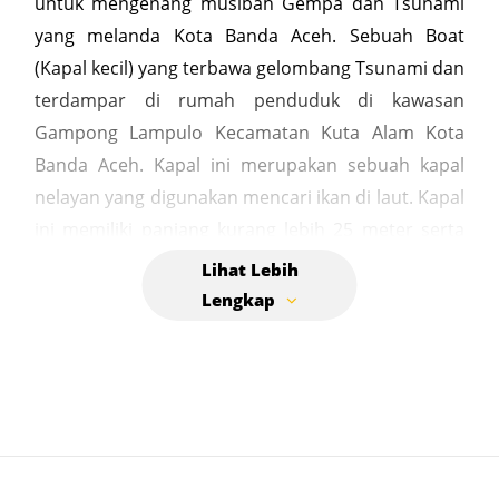
untuk mengenang musibah Gempa dan Tsunami
yang melanda Kota Banda Aceh. Sebuah Boat
(Kapal kecil) yang terbawa gelombang Tsunami dan
terdampar di rumah penduduk di kawasan
Gampong Lampulo Kecamatan Kuta Alam Kota
Banda Aceh. Kapal ini merupakan sebuah kapal
nelayan yang digunakan mencari ikan di laut. Kapal
ini memiliki panjang kurang lebih 25 meter serta
memiliki bobot mencapai 65 ton. Kapal tersebut
terhempas oleh dasyatnya gelombang stunami
terseret dari TPI Lampulo sejauh 1 kilometer dan
kapal tersebut terdampar hingga ke pemukiman
penduduk hingga tersangkut diatas rumah warga.
Kapal di atas rumah di Banda Aceh adalah saksi
bisu Tsunami Aceh pada 26 Desember 2004, yang
awalnya merupakan kapal nelayan seberat 20 ton