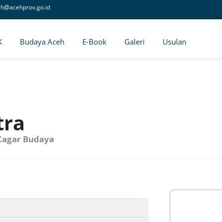
eh@acehprov.go.id
K
Budaya Aceh
E-Book
Galeri
Usulan
tra
Cagar Budaya