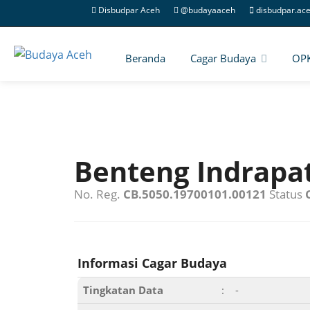
Disbudpar Aceh
@budayaaceh
disbudpar.ac
Beranda
Cagar Budaya
OP
Benteng Indrapa
No. Reg.
CB.5050.19700101.00121
Status
Informasi Cagar Budaya
Tingkatan Data
:
-