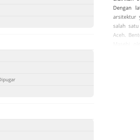
Dengan la
arsitektur
salah satu
Aceh. Ben
Masehi ol
Hindu yan
dibangun 
musuh, khu
Dipugar
sering me
Keberada
strategis
internasi
tersebut. B
unik dan 
bata, ben