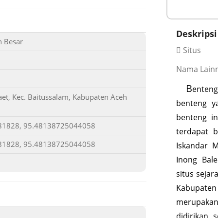
Deskripsi
h Besar
Situs
Nama Lainn
B
enten
aet, Kec. Baitussalam, Kabupaten Aceh
benteng ya
benteng in
81828, 95.48138725044058
terdapat 
81828, 95.48138725044058
Iskandar 
Inong Bale
situs sejar
Kabupaten 
merupaka
didirikan