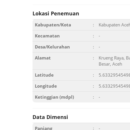
Lokasi Penemuan
Kabupaten/Kota
:
Kabupaten Ace
Kecamatan
:
-
Desa/Kelurahan
:
-
Alamat
:
Krueng Raya, B
Besar, Aceh
Latitude
:
5.6332954549
Longitude
:
5.6332954549
Ketinggian (mdpl)
:
-
Data Dimensi
Panjang
:
-