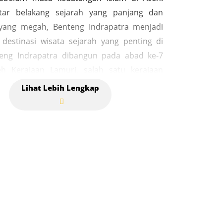
tar belakang sejarah yang panjang dan
 yang megah, Benteng Indrapatra menjadi
 destinasi wisata sejarah yang penting di
teng Indrapatra dibangun pada abad ke-7
eh Kerajaan Lamuri, salah satu kerajaan
g pernah berkuasa di Aceh. Benteng ini
untuk melindungi kerajaan dari serangan
susnya dari pihak kolonial Portugis yang
ngancam wilayah tersebut pada masa itu.
an benteng ini menunjukkan betapa
nya lokasi Aceh dalam jalur perdagangan
onal dan pentingnya pertahanan wilayah
enteng Indrapatra memiliki arsitektur yang
megah. Terbuat dari batu kapur dan batu
teng ini terdiri dari beberapa bagian,