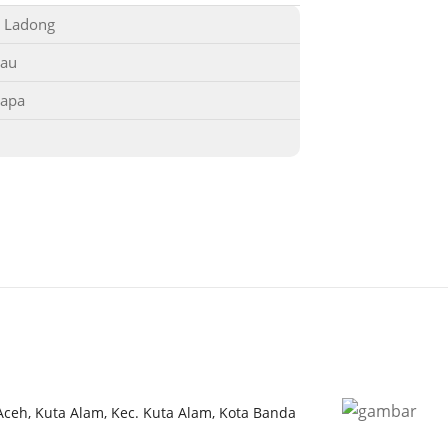
 Ladong
Lamuri da
dalam meng
yau
ini, Bente
lapa
beberapa 
usia dan 
setempat t
untuk menj
dinikmati o
dikunjungi
yang tertar
 Aceh, Kuta Alam, Kec. Kuta Alam, Kota Banda