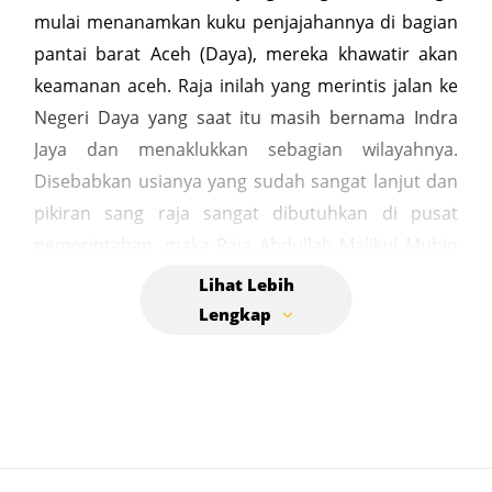
mulai menanamkan kuku penjajahannya di bagian
pantai barat Aceh (Daya), mereka khawatir akan
keamanan aceh. Raja inilah yang merintis jalan ke
Negeri Daya yang saat itu masih bernama Indra
Jaya dan menaklukkan sebagian wilayahnya.
Disebabkan usianya yang sudah sangat lanjut dan
pikiran sang raja sangat dibutuhkan di pusat
pemerintahan, maka Raja Abdullah Malikul Mubin
meninggalkan Daya dan kembali ke Pidie. Sultan
Salathin Alaidin Ri’yat Syah yang waktu itu
berkedudukan di Kuta Mandat mendapat tugas
untuk pergi ke Indra Jaya sebagai pemersatu raja-
raja di Indra Jaya yang sudah saling bermusuhan
akibat adu domba Portugis. Dengan pasukan yang
berkekuatan 300 tentara, Sultan Salathin Alaidin