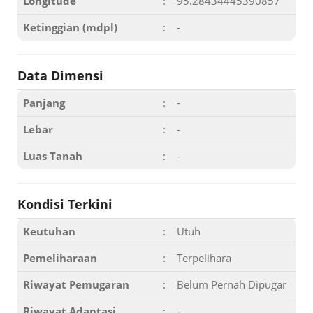
Longitude
:
95.28434445390857
Ketinggian (mdpl)
:
-
Data Dimensi
Panjang
:
-
Lebar
:
-
Luas Tanah
:
-
Kondisi Terkini
Keutuhan
:
Utuh
Pemeliharaan
:
Terpelihara
Riwayat Pemugaran
:
Belum Pernah Dipugar
Riwayat Adaptasi
:
-