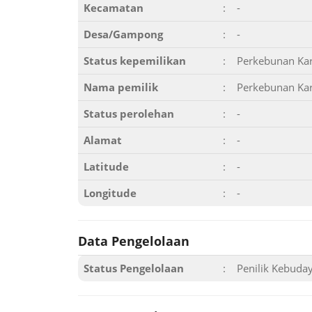
Kecamatan
:
-
Desa/Gampong
:
-
Status kepemilikan
:
Perkebunan Kar
Nama pemilik
:
Perkebunan Kar
Status perolehan
:
-
Alamat
:
-
Latitude
:
-
Longitude
:
-
Data Pengelolaan
Status Pengelolaan
:
Penilik Kebud