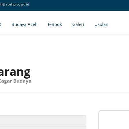
eh@acehprov.go.id
K
Budaya Aceh
E-Book
Galeri
Usulan
arang
Cagar Budaya