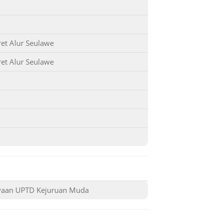
sejarah kej
makam ini 
perlu dipe
et Alur Seulawe
dilakukan
et Alur Seulawe
Secara k
merupakan
Aceh yang m
memberika
pernah me
lampau.
ayaan UPTD Kejuruan Muda