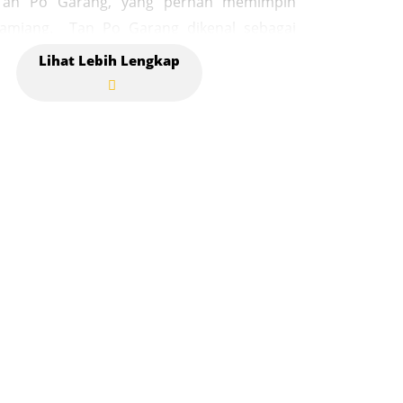
Tan Po Garang, yang pernah memimpin
Tamiang. Tan Po Garang dikenal sebagai
ng memimpin Kerajaan Tamiang. Ia juga
orang ulama besar, guru penyair, dan
 perang yang disegani. Ada yang
an ia adalah keturunan bangsa Mongol.
uasa di Kerajaan Tamiang sekitar tahun
Masehi dari Wangsa Muda Sedia. Kompleks
erletak di kawasan Perkebunan Karet Alur
i sekitar Sei Liput, Kecamatan Kejuruan
upaten Aceh Tamiang. Makam ini sering
 oleh masyarakat. Kompleks Makam Tan Po
masuk salah satu situs cagar budaya yang
bupaten Aceh Tamiang. Bersama dengan
itus sejarah lain seperti Bukit Kerang dan
at Panjang, keberadaannya menjadi bukti