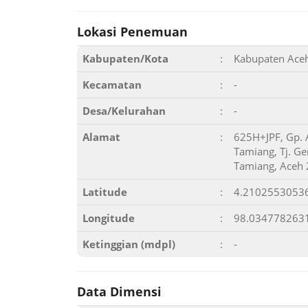
Lokasi Penemuan
Kabupaten/Kota
:
Kabupaten Ace
Kecamatan
:
-
Desa/Kelurahan
:
-
Alamat
:
625H+JPF, Gp. 
Tamiang, Tj. G
Tamiang, Aceh
Latitude
:
4.2102553053
Longitude
:
98.034778263
Ketinggian (mdpl)
:
-
Data Dimensi