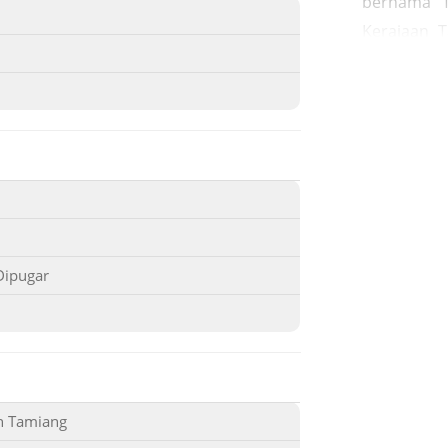
bernama 
Kerajaan 
Sultan ya
adalah se
panglima
menyebutk
yang berk
1490–1528 
makamnya t
Seulawe, d
Dipugar
Muda, Kab
diziarahi
Garang ter
ada di Ka
berbagai s
h Tamiang
Makam Jeur