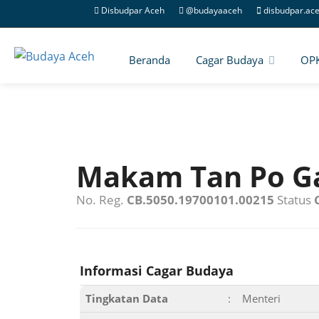
Disbudpar Aceh
@budayaaceh
disbudpar.ac
Beranda
Cagar Budaya
OP
Makam Tan Po G
No. Reg.
CB.5050.19700101.00215
Status
Informasi Cagar Budaya
Tingkatan Data
:
Menteri