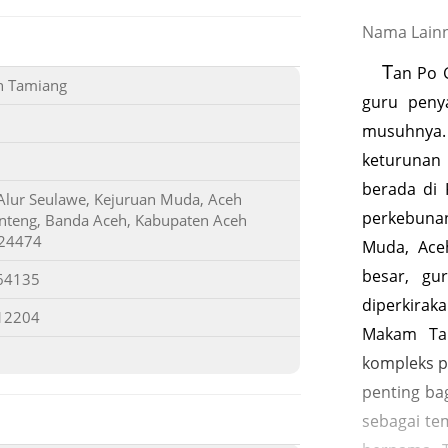
Nama Lainn
T
an Po 
h Tamiang
guru peny
musuhnya.
keturunan
berada di
Alur Seulawe, Kejuruan Muda, Aceh
perkebunan
enteng, Banda Aceh, Kabupaten Aceh
 24474
Muda, Ace
besar, gu
64135
diperkira
12204
Makam Ta
kompleks p
penting ba
sebagai tem