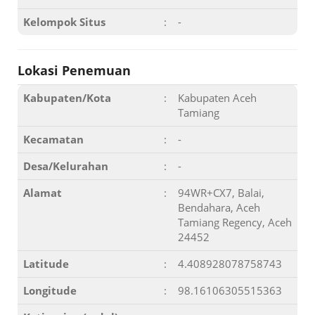
Kelompok Situs
:
-
Lokasi Penemuan
Kabupaten/Kota
:
Kabupaten Aceh
Tamiang
Kecamatan
:
-
Desa/Kelurahan
:
-
Alamat
:
94WR+CX7, Balai,
Bendahara, Aceh
Tamiang Regency, Aceh
24452
Latitude
:
4.408928078758743
Longitude
:
98.16106305515363