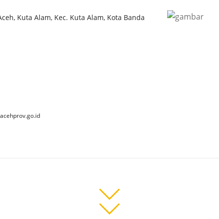
 Aceh, Kuta Alam, Kec. Kuta Alam, Kota Banda
acehprov.go.id
 2025 Dinas Kebudayaan dan Pariwisata Aceh. All Rights Reserve