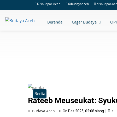
Disbudpar Aceh
@budayaaceh
disbudpar.ac
Beranda
Cagar Budaya
OP
Berita
Rateeb Meuseukat: Syuk
|
|
Budaya Aceh
On Des 2025, 02:08 siang
3