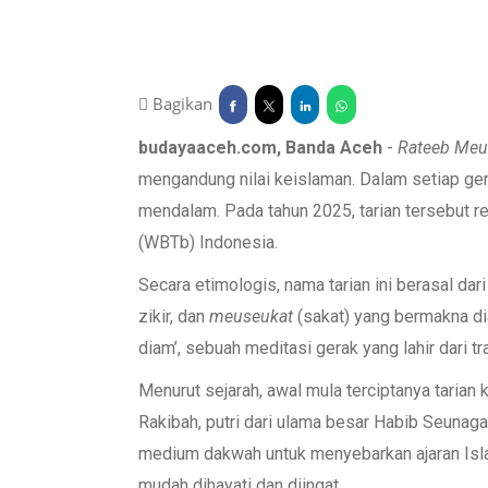
Bagikan
budayaaceh.com, Banda Aceh
-
Rateeb
Meu
mengandung nilai keislaman. Dalam setiap ge
mendalam. Pada tahun 2025, tarian tersebut 
(WBTb) Indonesia.
Secara etimologis, nama tarian ini berasal dar
zikir, dan
meuseukat
(sakat) yang bermakna dia
diam’, sebuah meditasi gerak yang lahir dari t
Menurut sejarah, awal mula terciptanya tarian
Rakibah, putri dari ulama besar Habib Seunaga
medium dakwah untuk menyebarkan ajaran Isla
mudah dihayati dan diingat.