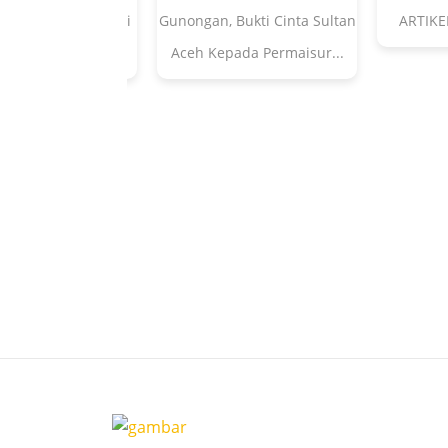
i Beureuat, Berbagi
Gunongan, Bukti Cinta Sultan
ARTIKE
an Bersyukur
Aceh Kepada Permaisur...