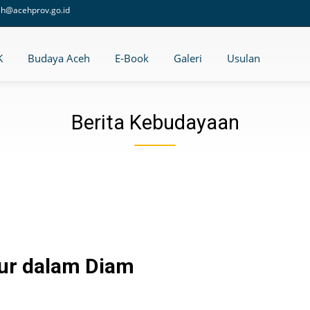
eh@acehprov.go.id
K
Budaya Aceh
E-Book
Galeri
Usulan
Berita Kebudayaan
ur dalam Diam