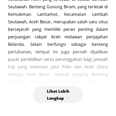
Seulawah. Benteng Gunung Biram, yang terletak di
Kemukiman Lamtamot, Kecamatan Lembah
Seulawah, Aceh Besar, merupakan salah satu situs
bersejarah yang memiliki peran penting dalam
perjuangan rakyat Aceh melawan penjajahan
Belanda. Selain berfungsi sebagai benteng
pertahanan, tempat ini juga pernah dijadikan
pusat pendidikan serta persinggahan bagi jamaah
haji yang melintasi jalur Pidie dan Aceh Utara
menuju Aceh Besar. Sejarah panjang Benteng
Gunung Biram menjadi bagian yang tak
terpisahkan dari perjalanan perjuangan Aceh.
Salah satu tokoh yang turut mengulas sejarah
benteng ini adalah Cucu Tanoh Abee, T. Abulis
Samarkhan, yang menyoroti asal-usul penamaan