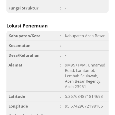
Fungsi Struktur
:
-
Lokasi Penemuan
Kabupaten/Kota
:
Kabupaten Aceh Besar
Kecamatan
:
-
Desa/Kelurahan
:
-
Alamat
:
9M99+FVM, Unnamed
Road, Lamtamot,
Lembah Seulawah,
Aceh Besar Regency,
Aceh 23951
Latitude
:
5.367684871814693
Longitude
:
95.67429672198166