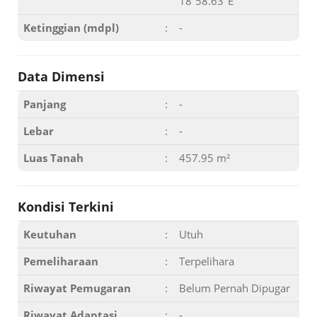
18ʹ58.63"E
Ketinggian (mdpl)
:
-
Data Dimensi
Panjang
:
-
Lebar
:
-
Luas Tanah
:
457.95 m²
Kondisi Terkini
Keutuhan
:
Utuh
Pemeliharaan
:
Terpelihara
Riwayat Pemugaran
:
Belum Pernah Dipugar
Riwayat Adaptasi
:
-