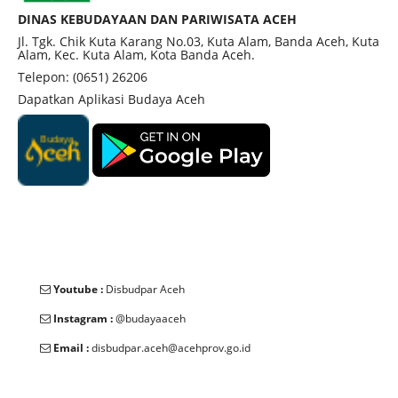
dengan pembangunan dan pendidikan agama
DINAS KEBUDAYAAN DAN PARIWISATA ACEH
Islam.Ia memerintah hingga wafat pada tahun
Jl. Tgk. Chik Kuta Karang No.03, Kuta Alam, Banda Aceh, Kuta
Alam, Kec. Kuta Alam, Kota Banda Aceh.
1641. Makam Sultan Iskandar Thani berlokasi di
Telepon: (0651) 26206
kawasan Gunongan, yang juga merupakan bagian
Dapatkan Aplikasi Budaya Aceh
dari kompleks istana kesultanan di Banda
Aceh.Kompleks ini mencerminkan kejayaan Aceh
pada abad ke-17. Selama invasi Belanda, situs
makam ini pernah dirusak.Pada tahun 1976,
arkeolog melakukan penggalian dan menemukan
lempengan emas yang kini disimpan di Museum
Aceh.Penemuan lempengan emas ini
Youtube :
Disbudpar Aceh
membuktikan bahwa makam tersebut pernah
dihiasi dengan kekayaan yang mencerminkan
Instagram :
@budayaaceh
kemegahan Kerajaan Aceh. Kandang Makam
Email :
disbudpar.aceh@acehprov.go.id
Sultan Iskandar Thani kini menjadi salah satu cagar