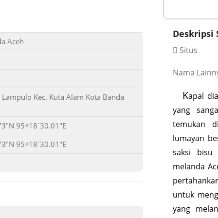
Deskripsi 
da Aceh
Situs
Nama Lainny
K
apal di
Lampulo Kec. Kuta Alam Kota Banda
yang sang
temukan d
73"N 95 ͦ 18ʹ30.01"E
lumayan be
73"N 95 ͦ 18ʹ30.01"E
saksi bisu
melanda Ace
pertahanka
untuk men
yang mela