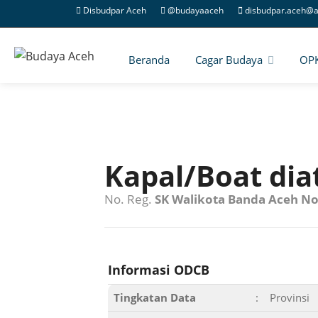
Disbudpar Aceh
@budayaaceh
disbudpar.aceh@a
Beranda
Cagar Budaya
OP
Kapal/Boat di
No. Reg.
SK Walikota Banda Aceh No
Informasi ODCB
Tingkatan Data
:
Provinsi