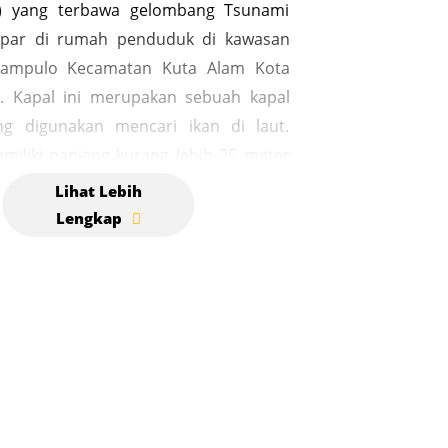
il) yang terbawa gelombang Tsunami
par di rumah penduduk di kawasan
ampulo Kecamatan Kuta Alam Kota
. Kapal ini merupakan sebuah kapal
ng digunakan mencari ikan di laut.
emiliki panjang kurang lebih 25 meter
liki bobot mencapai 65 ton. Kapal
erhempas oleh dasyatnya gelombang
rseret dari TPI Lampulo sejauh 1
an kapal tersebut terdampar hingga ke
penduduk hingga tersangkut diatas
. Kapal di atas rumah di Banda Aceh
ksi bisu Tsunami Aceh pada 26
004, yang awalnya merupakan kapal
seberat 20 ton dan panjang 25
al ini terseret gelombang tsunami