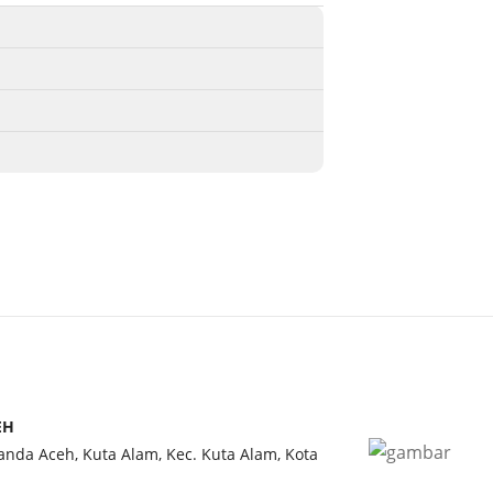
berhasil m
sapuan gel
selamat, t
Abbasiyah,
bencana, 
rumah temp
dilakukan 
sebagai mo
pelajaran 
para peny
harapan dan
tak terperi
sebagai ala
EH
bagi puluhan
Banda Aceh, Kuta Alam, Kec. Kuta Alam, Kota
salah satu 