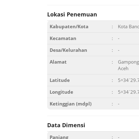
Lokasi Penemuan
Kabupaten/Kota
:
Kota Ban
Kecamatan
:
-
Desa/Kelurahan
:
-
Alamat
:
Gampong 
Aceh
Latitude
:
5 ͦ 34ʹ29.
Longitude
:
5 ͦ 34ʹ29.
Ketinggian (mdpl)
:
-
Data Dimensi
Panjang
:
-