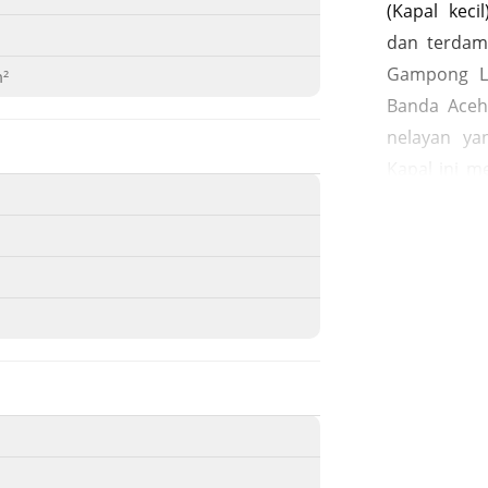
(Kapal kec
dan terdam
Gampong L
m²
Banda Aceh
nelayan ya
Kapal ini m
serta memi
tersebut t
stunami te
kilometer d
pemukiman 
rumah warga
adalah sa
Desember 2
nelayan 
meter. Kap