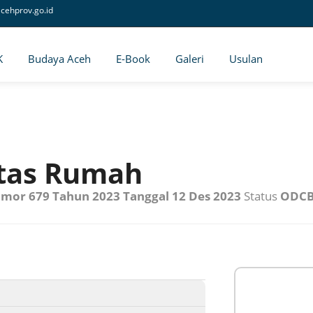
cehprov.go.id
K
Budaya Aceh
E-Book
Galeri
Usulan
atas Rumah
mor 679 Tahun 2023 Tanggal 12 Des 2023
Status
ODC