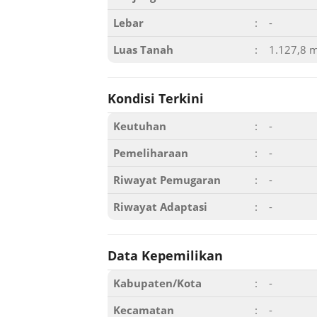
Lebar
:
-
Luas Tanah
:
1.127,8 
Kondisi Terkini
Keutuhan
:
-
Pemeliharaan
:
-
Riwayat Pemugaran
:
-
Riwayat Adaptasi
:
-
Data Kepemilikan
Kabupaten/Kota
:
-
Kecamatan
:
-