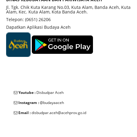
memiliki keramat, menambah nilai spiritual
Jl. Tgk. Chik Kuta Karang No.03, Kuta Alam, Banda Aceh, Kuta
Alam, Kec. Kuta Alam, Kota Banda Aceh.
kompleks makam ini.
Telepon: (0651) 26206
Dapatkan Aplikasi Budaya Aceh
Youtube :
Disbudpar Aceh
Instagram :
@budayaaceh
Email :
disbudpar.aceh@acehprov.go.id