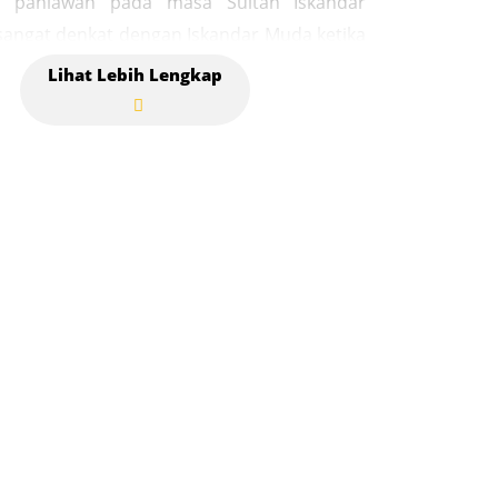
 pahlawan pada masa Sultan Iskandar
angat denkat dengan Iskandar Muda ketika
ga Raja Iskadar Muda sangat sering datang
gieng tersebut. Referensi yang berbada dari
iau salah satu pencinta sejarah dan sangat
tanyak kepada orang-orang yang lebih tua,
atakan “Kuala Gigieng ini adalah salah satu
rtahanan pertempuran Aceh dahulu dan
 digelar dengan Bintara, sedangkan Gigieng
luk lalu lalang kapal-kapal atau sebuah
ertahanan yang di awasi langsung oleh
Malahayati sehingga terjalin persaudaran
intara Gigieng dan Indrapatra yang
 di Desa ladong Kec. Baitussalam. Kuala
 adalah wilayah tritorial Malahayati dan juga
tahanan melawan belanda, Bintara Gigieng