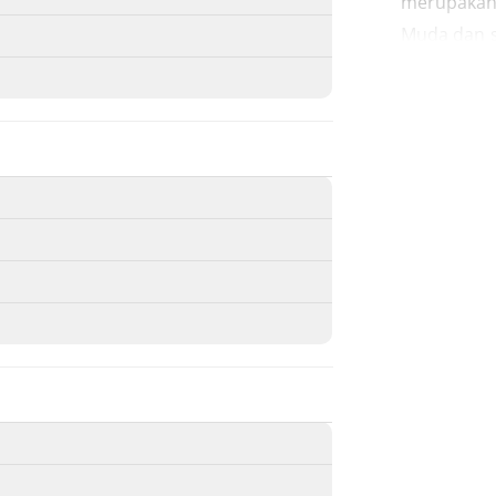
merupakan
Muda dan s
itu sehing
ke Kuala Gi
Taufit bel
sering ber
beliau meng
tempat pe
penjaganya
adalah te
Benteng p
Laksamana 
antara B
bertepatan
Gigieng ini
markas per