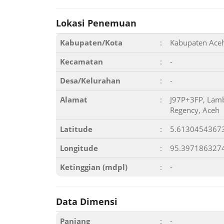
Lokasi Penemuan
Kabupaten/Kota
:
Kabupaten Ace
Kecamatan
:
-
Desa/Kelurahan
:
-
Alamat
:
J97P+3FP, Lamb
Regency, Aceh
Latitude
:
5.6130454367
Longitude
:
95.397186327
Ketinggian (mdpl)
:
-
Data Dimensi
Panjang
:
-