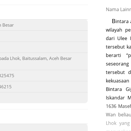
Nama Lainn
B
intara
h Besar
wilayah pe
dari Ulee
tersebut k
berarti “
ada Lhok, Baitussalam, Aceh Besar
seseorang
tersebut 
325475
kekuasaan
46215
Bintara G
Iskandar 
1636 Maseh
Wan belia
Lhok yang