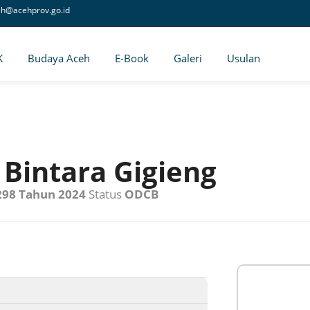
eh@acehprov.go.id
K
Budaya Aceh
E-Book
Galeri
Usulan
intara Gigieng
 298 Tahun 2024
Status
ODCB