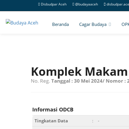
Disbudpar Aceh
@budayaaceh
disbudpar.ac
Beranda
Cagar Budaya
OP
Komplek Makam B
No. Reg.
Tanggal : 30 Mei 2024/ Nomor :
Informasi ODCB
Tingkatan Data
:
-