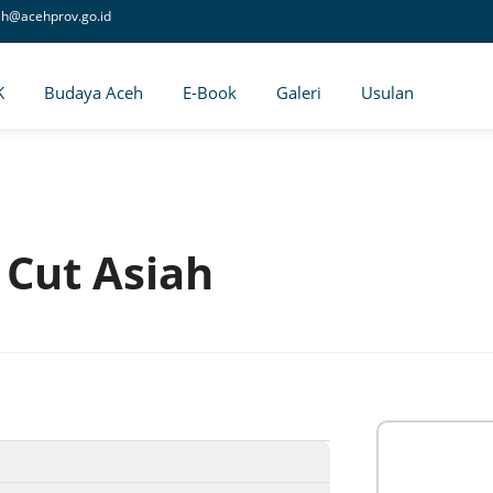
eh@acehprov.go.id
K
Budaya Aceh
E-Book
Galeri
Usulan
Cut Asiah