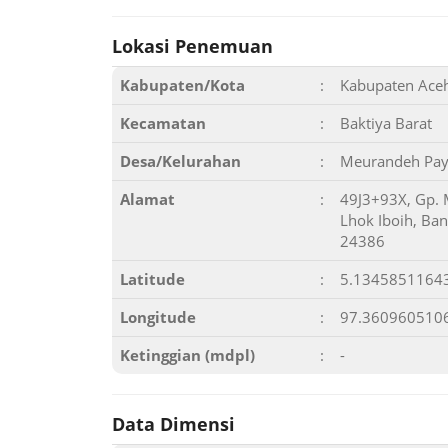
Lokasi Penemuan
Kabupaten/Kota
:
Kabupaten Aceh
Kecamatan
:
Baktiya Barat
Desa/Kelurahan
:
Meurandeh Pa
Alamat
:
49J3+93X, Gp. 
Lhok Iboih, Ba
24386
Latitude
:
5.1345851164
Longitude
:
97.360960510
Ketinggian (mdpl)
:
-
Data Dimensi