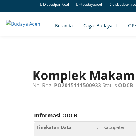
Disbudpar Aceh
@budayaaceh
disbudpar.ac
Beranda
Cagar Budaya
OP
Komplek Makam 
No. Reg.
PO2015111500933
Status
ODCB
Informasi ODCB
Tingkatan Data
:
Kabupaten