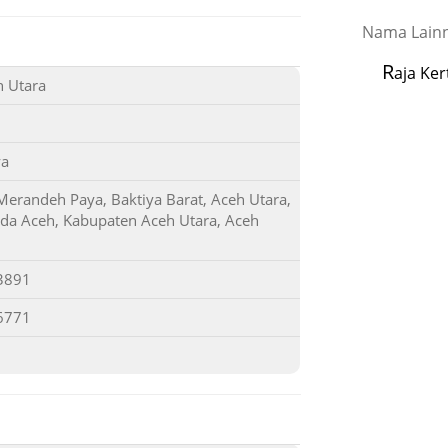
Nama Lainn
R
aja Ker
 Utara
ya
Merandeh Paya, Baktiya Barat, Aceh Utara,
nda Aceh, Kabupaten Aceh Utara, Aceh
3891
6771