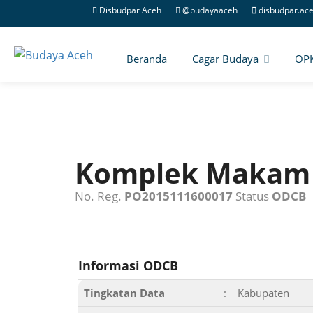
Disbudpar Aceh
@budayaaceh
disbudpar.ac
Beranda
Cagar Budaya
OP
Komplek Makam
No. Reg.
PO2015111600017
Status
ODCB
Informasi ODCB
Tingkatan Data
:
Kabupaten