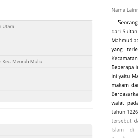
Nama Lain
S
eorang
 Utara
dari Sulta
Mahmud ada
yang terl
Kecamatan
 Kec. Meurah Mulia
Beberapa 
ini yaitu M
makam dar
Berdasark
wafat pad
tahun 122
tersebut 
Islam di