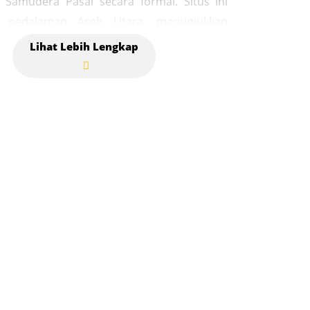
 Samudera Pasai secara formal. Situs ini
i pedalaman Aceh Utara, menunjukkan
 komunitas atau tokoh penting di wilayah
ada masa lampau. Komplek makam ini telah
sebagai Objek Diduga Cagar Budaya (ODCB)
 pengelolaan Dinas Kebudayaan dan
 Aceh, yang menunjukkan nilai sejarah dan
annya untuk dilestarikan. Data fisik
i mengenai bahan struktur atau waktu
 yang pasti tidak tersedia dalam sumber
amun keberadaannya diakui sebagai situs
ah. Secara umum, komplek makam ini
ukti fisik penting mengenai sejarah
 Islam dan keberadaan peradaban awal di
eh Utara pada abad ke-13 Masehi.