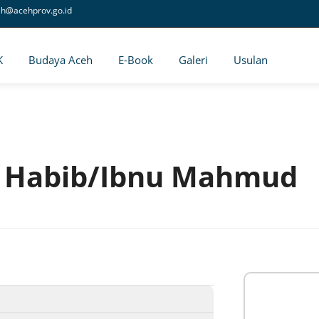
eh@acehprov.go.id
K
Budaya Aceh
E-Book
Galeri
Usulan
 Habib/Ibnu Mahmud