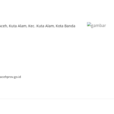
 Aceh, Kuta Alam, Kec. Kuta Alam, Kota Banda
acehprov.go.id
 2025 Dinas Kebudayaan dan Pariwisata Aceh. All Rights Reserve