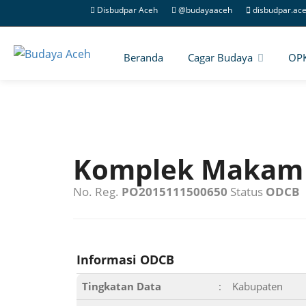
Disbudpar Aceh
@budayaaceh
disbudpar.ac
Beranda
Cagar Budaya
OP
Komplek Makam 
No. Reg.
PO2015111500650
Status
ODCB
Informasi ODCB
Tingkatan Data
:
Kabupaten