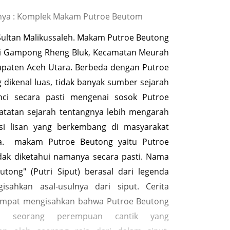
nya : Komplek Makam Putroe Beutom
ultan Malikussaleh. Makam Putroe Beutong
di Gampong Rheng Bluk, Kecamatan Meurah
upaten Aceh Utara. Berbeda dengan Putroe
 dikenal luas, tidak banyak sumber sejarah
nci secara pasti mengenai sosok Putroe
atatan sejarah tentangnya lebih mengarah
isi lisan yang berkembang di masyarakat
a. makam Putroe Beutong yaitu Putroe
dak diketahui namanya secara pasti. Nama
utong" (Putri Siput) berasal dari legenda
isahkan asal-usulnya dari siput. Cerita
tempat mengisahkan bahwa Putroe Beutong
n seorang perempuan cantik yang