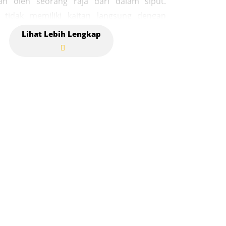
kan oleh seorang raja dari dalam siput.
 tidak memiliki kaitan langsung dengan
arah seperti Sultan Iskandar Muda, yang
 berada di Banda Aceh. Makam Putroe
ih terkait dengan sejarah lokal dan legenda
ng diturunkan dari generasi ke generasi.