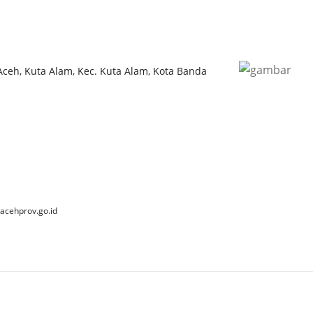
 Aceh, Kuta Alam, Kec. Kuta Alam, Kota Banda
acehprov.go.id
 2025 Dinas Kebudayaan dan Pariwisata Aceh. All Rights Reserve