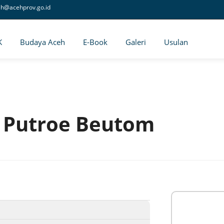
eh@acehprov.go.id
K
Budaya Aceh
E-Book
Galeri
Usulan
Putroe Beutom