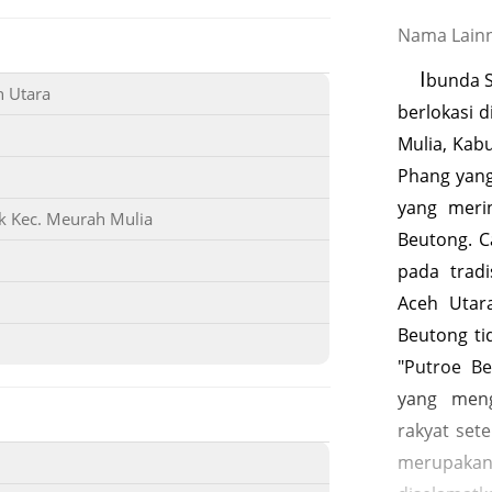
Nama Lain
I
bunda S
 Utara
berlokasi 
Mulia, Kab
Phang yang
yang meri
k Kec. Meurah Mulia
Beutong. C
pada trad
Aceh Utar
Beutong ti
"Putroe Be
yang meng
rakyat se
merupaka