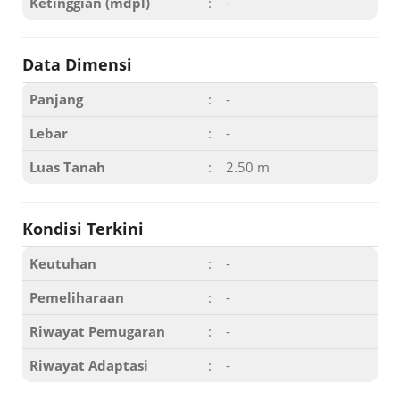
Ketinggian (mdpl)
:
-
Data Dimensi
Panjang
:
-
Lebar
:
-
Luas Tanah
:
2.50 m
Kondisi Terkini
Keutuhan
:
-
Pemeliharaan
:
-
Riwayat Pemugaran
:
-
Riwayat Adaptasi
:
-