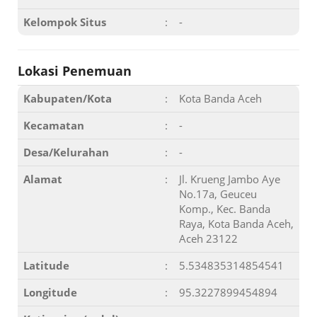
Kelompok Situs
:
-
Lokasi Penemuan
Kabupaten/Kota
:
Kota Banda Aceh
Kecamatan
:
-
Desa/Kelurahan
:
-
Alamat
:
Jl. Krueng Jambo Aye
No.17a, Geuceu
Komp., Kec. Banda
Raya, Kota Banda Aceh,
Aceh 23122
Latitude
:
5.534835314854541
Longitude
:
95.3227899454894