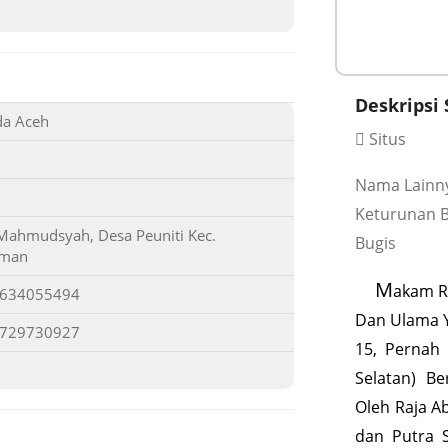
Deskripsi 
da Aceh
Situs
Nama Lainny
Keturunan B
n Mahmudsyah, Desa Peuniti Kec.
Bugis
hman
M
akam R
9634055494
Dan Ulama Y
7729730927
15, Pernah 
Selatan) B
Oleh Raja Ab
dan Putra S