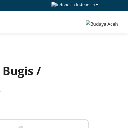
Indonesia
Bugis /
B