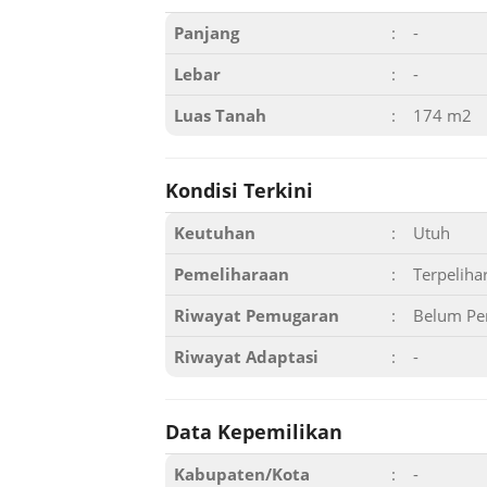
Panjang
:
-
Lebar
:
-
Luas Tanah
:
174 m2
Kondisi Terkini
Keutuhan
:
Utuh
Pemeliharaan
:
Terpeliha
Riwayat Pemugaran
:
Belum Pe
Riwayat Adaptasi
:
-
Data Kepemilikan
Kabupaten/Kota
:
-