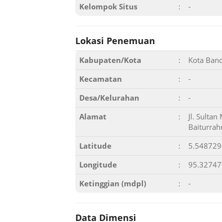
Kelompok Situs
:
-
Lokasi Penemuan
Kabupaten/Kota
:
Kota Ban
Kecamatan
:
-
Desa/Kelurahan
:
-
Alamat
:
Jl. Sulta
Baiturra
Latitude
:
5.54872
Longitude
:
95.3274
Ketinggian (mdpl)
:
-
Data Dimensi