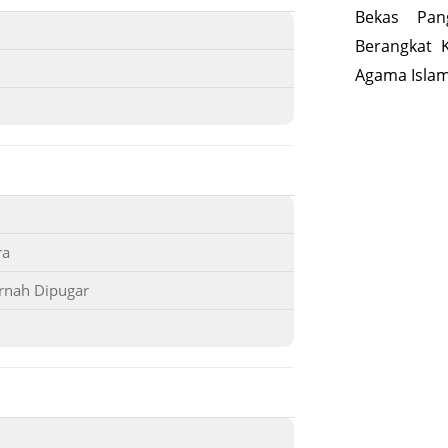
Bekas Pan
Berangkat 
Agama Islam
ra
rnah Dipugar