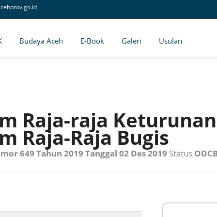
cehprov.go.id
K
Budaya Aceh
E-Book
Galeri
Usulan
 Raja-raja Keturunan 
 Raja-Raja Bugis
mor 649 Tahun 2019 Tanggal 02 Des 2019
Status
ODC