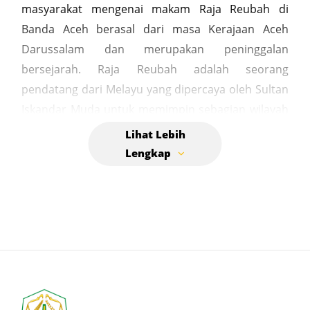
masyarakat mengenai makam Raja Reubah di
Banda Aceh berasal dari masa Kerajaan Aceh
Darussalam dan merupakan peninggalan
bersejarah. Raja Reubah adalah seorang
pendatang dari Melayu yang dipercaya oleh Sultan
Iskandar Muda untuk memimpin sebagian wilayah
kekuasaannya. Ia mendapatkan gelar "Reubah"
karena meninggal akibat jatuh. Raja Reubah, yang
semula adalah perantau Melayu biasa, akhirnya
bertemu dengan Sultan Iskandar Muda. Ia
dinikahkan dengan saudara sepupu Sultan dan
diberi kepercayaan untuk menguasai suatu wilayah
di Aceh. Kisah dan kedudukan Raja Reubah sering
disebut dalam hikayat-hikayat Aceh seperti Hikayat
Malem Dagang dan Meukuta Alam. Nama