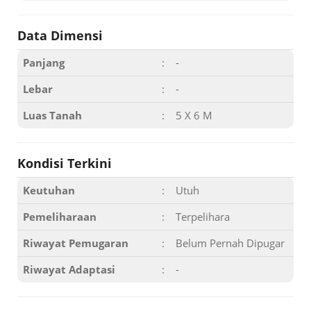
Data Dimensi
Panjang
:
-
Lebar
:
-
Luas Tanah
:
5 X 6 M
Kondisi Terkini
Keutuhan
:
Utuh
Pemeliharaan
:
Terpelihara
Riwayat Pemugaran
:
Belum Pernah Dipugar
Riwayat Adaptasi
:
-