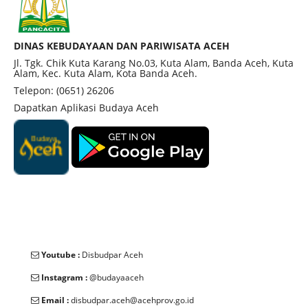
"Reubah" berasal dari bahasa Aceh yang berarti
"jatuh".Gelar ini diberikan karena raja tersebut
meninggal dunia akibat kecelakaan, yaitu jatuh.
DINAS KEBUDAYAAN DAN PARIWISATA ACEH
Kompleks makam ini terletak di Jalan Residen
Jl. Tgk. Chik Kuta Karang No.03, Kuta Alam, Banda Aceh, Kuta
Alam, Kec. Kuta Alam, Kota Banda Aceh.
Danubroto, Lamlagang, Kecamatan Banda Raya,
Telepon: (0651) 26206
Kota Banda Aceh. Lokasinya berada di antara
Dapatkan Aplikasi Budaya Aceh
rumah dan kios warga, namun terdapat papan
penunjuk arah untuk membantu
pengunjung. Kompleks ini merupakan cagar
budaya yang menjadi bagian dari peninggalan
Kerajaan Aceh Darussalam.
Youtube :
Disbudpar Aceh
Instagram :
@budayaaceh
Email :
disbudpar.aceh@acehprov.go.id