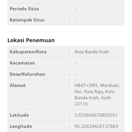
Periode Situs
:
-
Kelompok Situs
:
-
Lokasi Penemuan
Kabupaten/Kota
:
Kota Banda Aceh
Kecamatan
:
-
Desa/Kelurahan
:
-
Alamat
:
H847+3M5, Merduati,
Kec. Kuta Raja, Kota
Banda Aceh, Aceh
23116
Latitude
:
5.553606676850351
Longitude
:
95.32624426137863