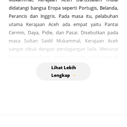
didatangi bangsa Eropa seperti Portugis, Belanda,
Perancis dan Inggris. Pada masa itu, pelabuhan
utama Kerajaan Aceh ada empat yaitu Pantai
Cermin, Daya, Pidie, dan Pasai. Disebutkan pada
masa Sultan Saidil Mukammal, Kerajaan Aceh
sangat sibuk dengan perdagangan lada. Menurut
laporan John Davis, pada masa ini sudah banyak
Tauke-Tauke Tionghoa menempati satu tempat
khusus. Demikian juga saudagar-saudagar
Portugis, Gujarat, Arab, Benggali dan India, sudah
banyak berdiam disitu. Laporan lain mengatakan
bahwa telah banyak hadir pedagang-pedagang
asing dari berbagai bangsa seperti : Arab, Cina,
Persia, Siam, Turki, Pegu, Benggala, Portugal dan
Spanyol. Pada masa Al Mukammmal, perdagangan