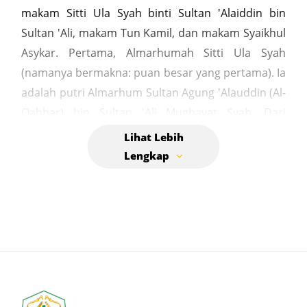
makam Sitti Ula Syah binti Sultan 'Alaiddin bin
Sultan 'Ali, makam Tun Kamil, dan makam Syaikhul
Asykar. Pertama, Almarhumah Sitti Ula Syah
(namanya bermakna: puan besar yang pertama). Ia
adalah putri Almarhum Sultan Agung 'Alauddin (Al-
Qahhar) bin Sultan 'Ali Mughayat Syah. Dari
namanya, barangkali, dapat dipertimbangkan jika
ia adalah putri sulung dari Sultan 'Alauddin
(AlQahhar). Sejauh ini, epitaf pada nisan tersebut
merupakan satu-satunya sumber yang
memberitakan tentang keberadaan seorang putri
Sultan 'Alauddin, dan ia bernama Sitti Ula Syah.
Tidak ada sumber apapun sebelumnya yang
menyebutkan tentang keberadaan tokoh ini dan
namanya. Kedua, seorang ulama yang shalih lagi