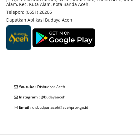
Alam, Kec. Kuta Alam, Kota Banda Aceh.
penting Selain makam Sultan Malikussaleh,
Telepon: (0651) 26206
Komplek ini juga berisi makam anggota
Dapatkan Aplikasi Budaya Aceh
keluarganya, seperti Sultan Muhammad Malikul
Zahir Anak laki-laki Malikussaleh yang memerintah
setelahnya .Ratu Nahrisyah Ratu yang memerintah
dari tahun 1405 hingga 1428 M. Ciri khas Batu-
batu nisan di Komplek ini dihiasi dengan kaligrafi
ayat-ayat suci.
Youtube :
Disbudpar Aceh
Instagram :
@budayaaceh
Email :
disbudpar.aceh@acehprov.go.id