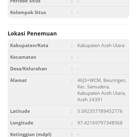
Periode Situs
:
-
Kelompok Situs
:
-
Lokasi Penemuan
Kabupaten/Kota
:
Kabupaten Aceh Utara
Kecamatan
:
-
Desa/Kelurahan
:
-
Alamat
:
46J3+WCM, Beuringen,
Kec. Samudera,
Kabupaten Aceh Utara,
Aceh 24391
Latitude
:
5.092357789452776
Longitude
:
97.42169797348568
Ketinggian (mdpl)
:
-