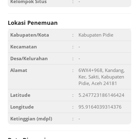
Kelompok Situs
:
-
Lokasi Penemuan
Kabupaten/Kota
:
Kabupaten Pidie
Kecamatan
:
-
Desa/Kelurahan
:
-
Alamat
:
6WX4+968, Kandang,
Kec. Sakti, Kabupaten
Pidie, Aceh 24181
Latitude
:
5.247723186146424
Longitude
:
95.9164039314376
Ketinggian (mdpl)
:
-