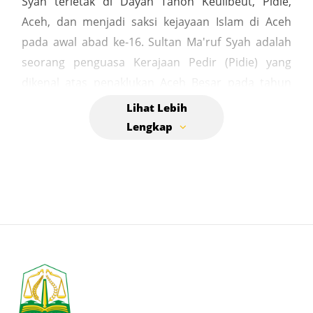
Syah terletak di Dayah Tanoh Keulibeut, Pidie,
Aceh, dan menjadi saksi kejayaan Islam di Aceh
pada awal abad ke-16. Sultan Ma'ruf Syah adalah
seorang penguasa Kerajaan Pedir (Pidie) yang
dikenal atas penaklukan Aceh Besar pada tahun
1497 dan wafat pada malam Ahad, 22 Jumadil Akhir
917 H atau September 1511 Masehi. Selain makam
utamanya, kompleks ini juga berisi makam lain
dengan nisan berkaligrafi Arab berkualitas tinggi.
Raja Kerajaan Pedir (Pidie) yang dikenal sebagai
penakluk Aceh Besar pada tahun 1497. Ia wafat
pada September 1511 M dan dimakamkan di lokasi
ini. Berada di Dayah Tanoh Keulibeut, tidak jauh
dari Cot Guduek, di Kecamatan Pidie, Kabupaten
Pidie. Batu nisan di kompleks ini memiliki kaligrafi
Arab berkualitas tinggi yang penting untuk