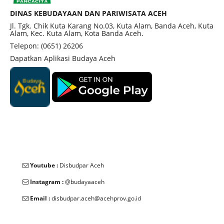
merekonstruksi sejarah Aceh. Makam ini menjadi
DINAS KEBUDAYAAN DAN PARIWISATA ACEH
penanda sejarah kejayaan Islam di Aceh pada awal
Jl. Tgk. Chik Kuta Karang No.03, Kuta Alam, Banda Aceh, Kuta
Alam, Kec. Kuta Alam, Kota Banda Aceh.
abad ke-16. Sultan ini merupakan pahlawan yang
Telepon: (0651) 26206
berperan penting dalam melawan penjajahan
Dapatkan Aplikasi Budaya Aceh
Portugis pada abad ke-16. Tulisan pada nisan di
kompleks ini berfungsi sebagai dokumen penting
yang membantu merekonstruksi sejarah masa
lampau Aceh.
Youtube :
Disbudpar Aceh
Instagram :
@budayaaceh
Email :
disbudpar.aceh@acehprov.go.id