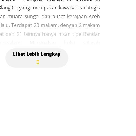
ang Oi, yang merupakan kawasan strategis
an muara sungai dan pusat kerajaan Aceh
lalu. Terdapat 23 makam, dengan 2 makam
rat dan 21 lainnya hanya nisan tipe Bandar
ussalam. Merupakan bukti sejarah
n Islam di wilayah tersebut dan menjadi
istirahatan para tokoh penting. Terdapat
 dengan tokoh-tokoh penting seperti
wai dan keturunannya, serta ulama-ulama
ng turut berjasa dalam penyebaran agama
lek makam ini memiliki ciri khas nisan tipe
eh Darussalam yang menunjukkan nilai
 dan historisnya. Nisan-nisan yang ada di
i memiliki ciri khas nisan bergaya Bandar
salam. Meskipun identitas pasti Teungku