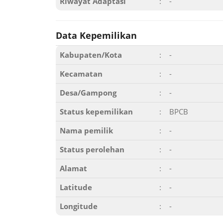
Riwayat Adaptasi
:
-
Data Kepemilikan
Kabupaten/Kota
:
-
Kecamatan
:
-
Desa/Gampong
:
-
Status kepemilikan
:
BPCB
Nama pemilik
:
-
Status perolehan
:
-
Alamat
:
-
Latitude
:
-
Longitude
:
-