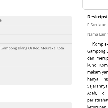
Deskripsi
eh
Struktur
Nama Lainn
K
omple
m Gampong Blang Oi Kec. Meuraxa Kota
Gampong B
dan merup
kuno. Komp
makam yang
hanya ni
Sejarahny
Aceh, d
peristira
keturunan