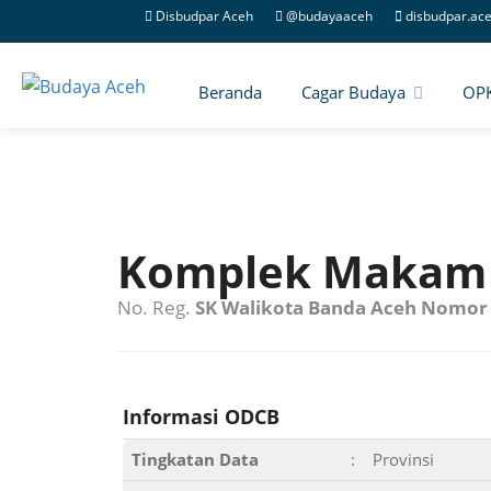
Disbudpar Aceh
@budayaaceh
disbudpar.ac
Beranda
Cagar Budaya
OP
Komplek Makam 
No. Reg.
SK Walikota Banda Aceh Nomor 
Informasi ODCB
Tingkatan Data
:
Provinsi