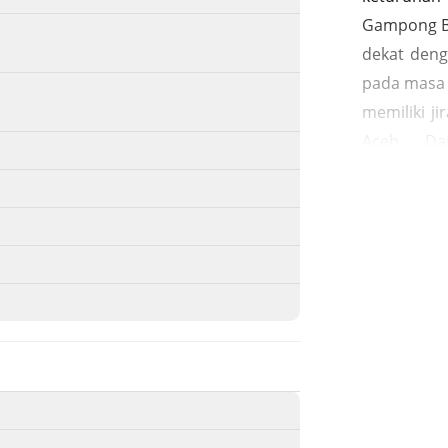
Gampong Bl
dekat deng
pada masa 
memiliki ji
Aceh Dar
penyebara
tempat per
hubungan
Teungku Di
lainnya ya
Islam. Komp
Bandar Ac
arkeologis
Komplek in
Aceh Darus