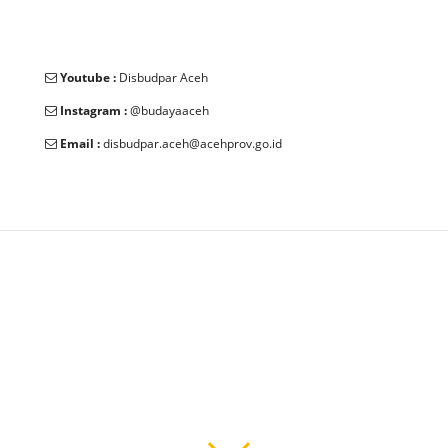
Youtube :
Disbudpar Aceh
Instagram :
@budayaaceh
Email :
disbudpar.aceh@acehprov.go.id
© 2025 Dinas Kebudayaan dan Pariwisata Aceh. All Rights
Reserved.