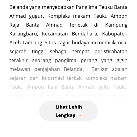
Belanda yang menyebabkan Panglima Teuku Banta
Ahmad gugur. Kompleks makam Teuku Ampon
Raja Banta Ahmad terletak di Kampung
Karangbaru, Kecamatan Bendahara, Kabupaten
Aceh Tamiang. Situs cagar budaya ini memiliki nilai
sejarah tinggi sebagai tempat peristirahatan
terakhir seorang panglima perang yang gigih
melawan penjajahan Belanda. Berikut adalah
sejarah dan informasi terkait kompleks makam
Teuku Ampon Raja Banta Ahmad yaitu Teuku
Ampon Raja Banta Ahmad diyakini sebagai
keturunan raja-raja Turki. Ia adalah seorang
panglima perang Negeri Sungai Iyu. Bersama
rakyat Aceh, ia aktif berperang melawan Belanda
pada masa pendudukan, khususnya dalam