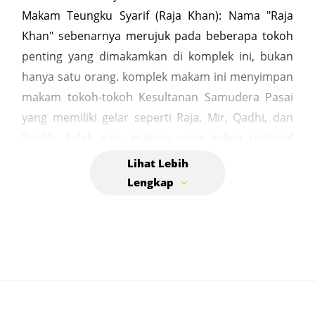
Makam Teungku Syarif (Raja Khan): Nama "Raja
Khan" sebenarnya merujuk pada beberapa tokoh
penting yang dimakamkan di komplek ini, bukan
hanya satu orang. komplek makam ini menyimpan
makam tokoh-tokoh Kesultanan Samudera Pasai
yang memiliki gelar seperti Raja, Mir, Qadhi, dan
Syaikh. Salah satu makam yang paling terkenal
adalah makam Teungku Syarif sendiri. Meskipun
detail tentang sosok Teungku Syarif tidak
dijelaskan secara rinci dalam sumber yang
tersedia, komplek ini juga dikenal sebagai tempat
peristirahatan terakhir tokoh lain, seperti menteri
wakaf pada masa Kesultanan Samudera Pasai
sekitar tahun 1490 Masehi. komplek makam ini
berada di wilayah bekas pusat Kerajaan Samudera