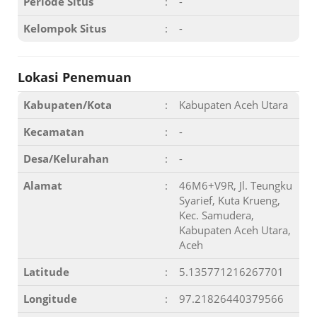
Periode Situs
:
-
Kelompok Situs
:
-
Lokasi Penemuan
Kabupaten/Kota
:
Kabupaten Aceh Utara
Kecamatan
:
-
Desa/Kelurahan
:
-
Alamat
:
46M6+V9R, Jl. Teungku
Syarief, Kuta Krueng,
Kec. Samudera,
Kabupaten Aceh Utara,
Aceh
Latitude
:
5.135771216267701
Longitude
:
97.21826440379566