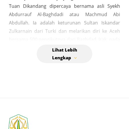
Tuan Dikandang dipercaya bernama asli Syekh
Abdurrauf Al-Baghdadi atau Machmud Abi
Abdullah. Ia adalah keturunan Sultan Iskandar
Zulkarnain dari Turki dan melarikan diri ke Aceh
bersama 500 pengikutnya dari Baghdad, Irak, pada
masa Bani Abbasiyah. Ia juga dikenal sebagai
seorang ulama yang jujur dan diangkat menjadi
penasihat Kerajaan Sultan Alaidin Johansyah,
sehingga dijuluki Tuan Di Kandang.
Kedatangannya ke Aceh menjadi tonggak sejarah
penyebaran Islam dan pembentukan Kerajaan
Aceh pada abad ke-13. Ia juga dipercaya membawa
peradaban baru bagi penduduk Gampong Pande
yang saat itu masih memeluk agama Hindu.
Makam Tuan Dikandang terletak di tengah-tengah