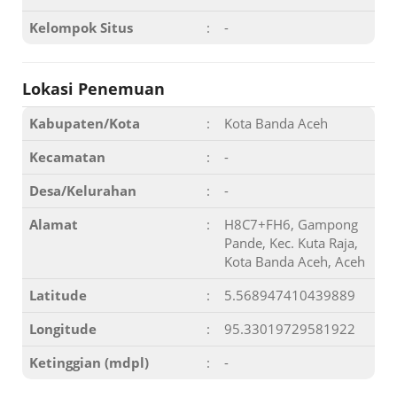
Kelompok Situs
:
-
Lokasi Penemuan
Kabupaten/Kota
:
Kota Banda Aceh
Kecamatan
:
-
Desa/Kelurahan
:
-
Alamat
:
H8C7+FH6, Gampong
Pande, Kec. Kuta Raja,
Kota Banda Aceh, Aceh
Latitude
:
5.568947410439889
Longitude
:
95.33019729581922
Ketinggian (mdpl)
:
-