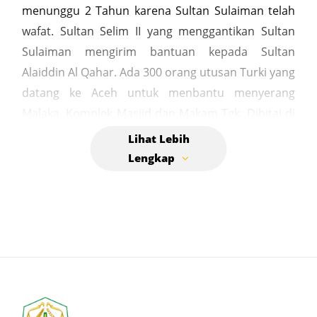
menunggu 2 Tahun karena Sultan Sulaiman telah
wafat. Sultan Selim II yang menggantikan Sultan
Sulaiman mengirim bantuan kepada Sultan
Alaiddin Al Qahar. Ada 300 orang utusan Turki yang
datang ke Aceh untuk menbantu menyerang
Malaka. Komplek Masjid dan Makam Tgk. Dibitai di
Gampong Bitai, Kecamatan Jaya Baru, Kota Banda
Aceh, merupakan bukti sejarah penting yang
menunjukkan hubungan diplomatik yang erat
antara Kesultanan Aceh dan Kesultanan
Utsmaniyah (Turki) pada abad ke-15 dan 16.
Makam ini menjadi tempat peristirahatan terakhir
bagi para pejuang atau jenderal perang asal Turki,
termasuk Tgk. Dibitai (Salehuddin). Berikut adalah
poin-poin penting dari sejarah Komplek ini adalah