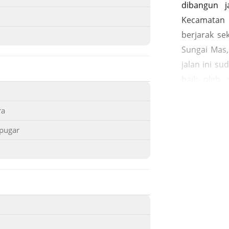
dibangun 
Kecamatan
berjarak se
Sungai Mas,
jalan ini su
baik oleh 
maupun ol
mencari in
ra
Jalur di ka
ipugar
sebagai s
menonjol de
ternak ker
Meulaboh. B
Pidie. Saa
masyarakat 
Aceh. Bany