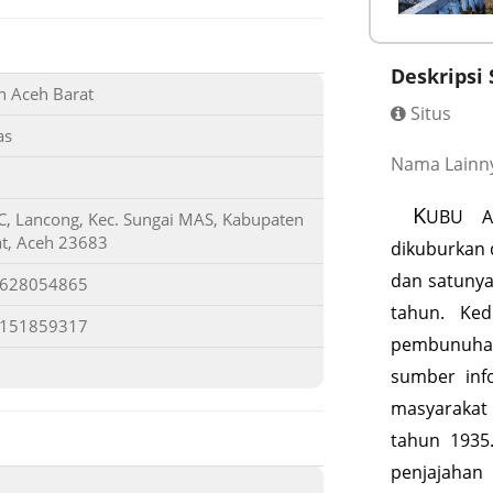
Deskripsi 
n Aceh Barat
Situs
as
Nama Lainn
K
UBU A
, Lancong, Kec. Sungai MAS, Kabupaten
t, Aceh 23683
dikuburkan 
dan satunya
8628054865
tahun. Ke
1151859317
pembunuhan
sumber inf
masyarakat
tahun 1935
penjajahan