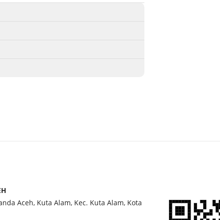
pertenga
memutuskan
halamannny
dari mertu
benda meli
seorang p
zaman itu.
termasuk s
sejumlah ha
pulang ke t
kepulanga
seluruh ke
secara se
EH
menanyak
Banda Aceh, Kuta Alam, Kec. Kuta Alam, Kota
tersebut. 