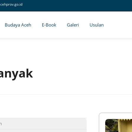
cehprov.go.id
Budaya Aceh
E-Book
Galeri
Usulan
anyak
n