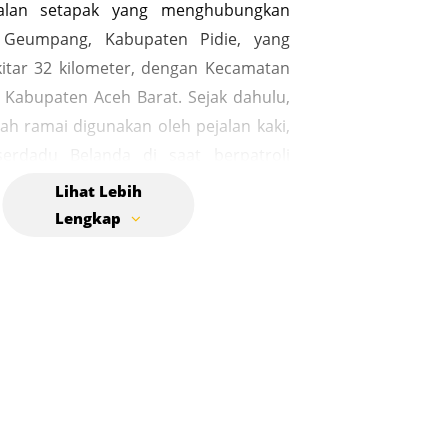
jalan setapak yang menghubungkan
 Geumpang, Kabupaten Pidie, yang
kitar 32 kilometer, dengan Kecamatan
 Kabupaten Aceh Barat. Sejak dahulu,
dah ramai digunakan oleh pejalan kaki,
serdadu Belanda di saat berpatroli
eh pejuang Aceh yang bergerilya
formasi antara Pidie dan Meulaboh.
ki Gunung Geurutee ini juga berfungsi
arana perekonomian yang paling
ngan berbagai aktivitas perdagangan
bau yang diangkut dari pedalaman
iasanya, ternak-ternak itu dijual di
t itulah terjadi pembaharuan antara
Pantai Selatan dengan Pesisir Timur
ak masyarakat yang menjalin ikatan