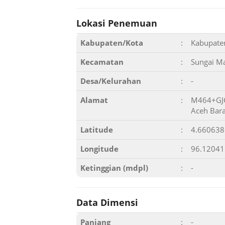
Lokasi Penemuan
Kabupaten/Kota
:
Kabupate
Kecamatan
:
Sungai M
Desa/Kelurahan
:
-
Alamat
:
M464+GJC
Aceh Bara
Latitude
:
4.66063
Longitude
:
96.1204
Ketinggian (mdpl)
:
-
Data Dimensi
Panjang
:
-