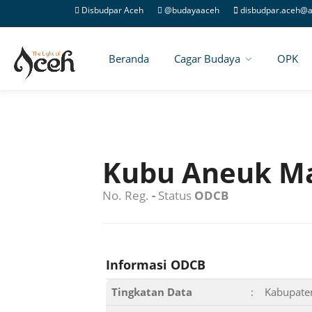
Disbudpar Aceh
@budayaaceh
disbudpar.aceh@a
Beranda
Cagar Budaya
OPK
Kubu Aneuk M
No. Reg.
-
Status
ODCB
Informasi ODCB
Tingkatan Data
:
Kabupate