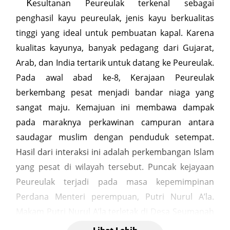
K
esultanan Peureulak terkenal sebagai
penghasil kayu peureulak, jenis kayu berkualitas
tinggi yang ideal untuk pembuatan kapal. Karena
kualitas kayunya, banyak pedagang dari Gujarat,
Arab, dan India tertarik untuk datang ke Peureulak.
Pada awal abad ke-8, Kerajaan Peureulak
berkembang pesat menjadi bandar niaga yang
sangat maju. Kemajuan ini membawa dampak
pada maraknya perkawinan campuran antara
saudagar muslim dengan penduduk setempat.
Hasil dari interaksi ini adalah perkembangan Islam
yang pesat di wilayah tersebut. Puncak kejayaan
Peureulak terjadi pada masa kepemimpinan
Perdana Menteri perempuan, Putri Nurul A’la.
Makam Putri Nurul A’la terletak di Desa Seumanah
Jaya, dekat dengan aliran sungai. Pada bagian