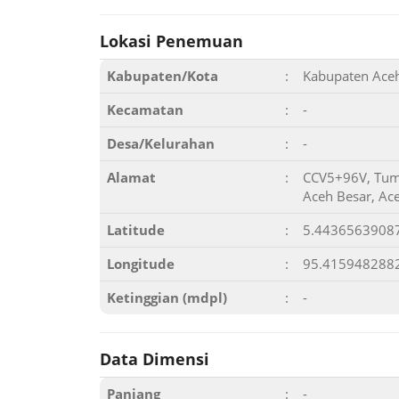
Lokasi Penemuan
Kabupaten/Kota
:
Kabupaten Ace
Kecamatan
:
-
Desa/Kelurahan
:
-
Alamat
:
CCV5+96V, Tumb
Aceh Besar, Ac
Latitude
:
5.4436563908
Longitude
:
95.415948288
Ketinggian (mdpl)
:
-
Data Dimensi
Panjang
:
-