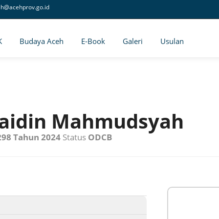
eh@acehprov.go.id
K
Budaya Aceh
E-Book
Galeri
Usulan
laidin Mahmudsyah
 298 Tahun 2024
Status
ODCB