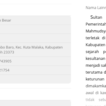
Nama Lainn
S
ultan
h Besar
Pemerinta
Mahmudsy
terletak 
Kabupaten
o Baro, Kec. Kuta Malaka, Kabupaten
sejarah 
eh 23373
kesultana
743905
menjadi sak
21754
terutama d
keturuna
dimakamkan
awal di ka
tidak se