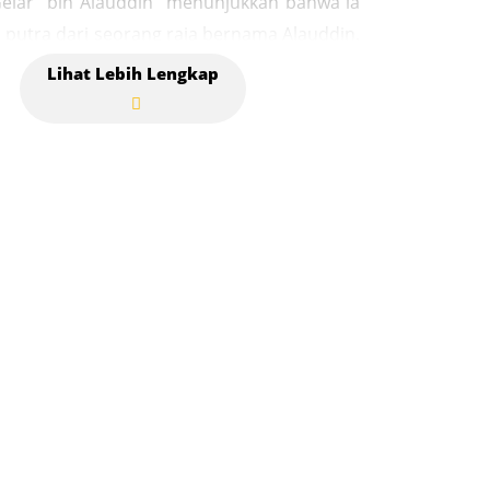
Gelar "bin Alauddin" menunjukkan bahwa ia
putra dari seorang raja bernama Alauddin.
gar budaya: Makam Sultan Mahmudsyah bin
elah terdaftar sebagai objek cagar budaya
bawah otoritas pemerintah Aceh. Hal ini
n kelestarian makam dan menjadikannya
risan sejarah yang dilindungi. Artefak
 Pada situs ini, sering kali ditemukan nisan-
 yang menjadi bukti keberadaan kerajaan
ceh pada abad ke-15. Nisan ini memiliki
iran kaligrafi dan ornamen khas, yang
kan pengaruh Islam dan seni ukir pada