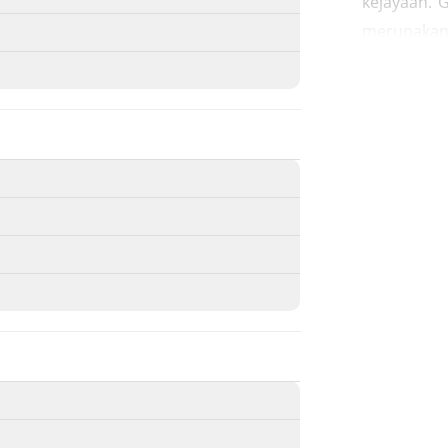
kejayaan. 
merupakan 
Situs ca
Alauddin t
(ODCB) di 
memastika
sebagai wa
bersejarah:
nisan kuno
Islam di A
ukiran-uk
mencermin
masa itu.