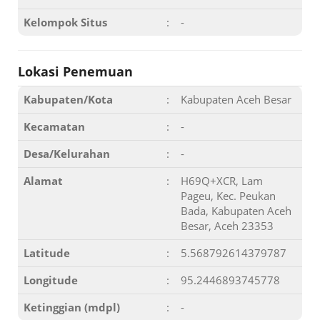
Kelompok Situs
:
-
Lokasi Penemuan
Kabupaten/Kota
:
Kabupaten Aceh Besar
Kecamatan
:
-
Desa/Kelurahan
:
-
Alamat
:
H69Q+XCR, Lam
Pageu, Kec. Peukan
Bada, Kabupaten Aceh
Besar, Aceh 23353
Latitude
:
5.568792614379787
Longitude
:
95.2446893745778
Ketinggian (mdpl)
:
-