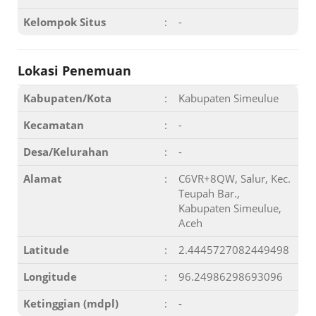
Kelompok Situs
:
-
Lokasi Penemuan
Kabupaten/Kota
:
Kabupaten Simeulue
Kecamatan
:
-
Desa/Kelurahan
:
-
Alamat
:
C6VR+8QW, Salur, Kec.
Teupah Bar.,
Kabupaten Simeulue,
Aceh
Latitude
:
2.4445727082449498
Longitude
:
96.24986298693096
Ketinggian (mdpl)
:
-