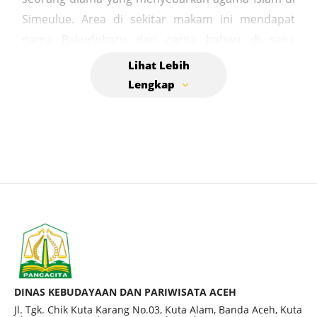
Simeulue. Area di sekitar makam ini mendapat
nama Bakudobatu dari cerita bahwa di sana
dulunya terdapat batu besar dan kuda-kuda
terbang terlihat melintasi area tersebut. Legenda
menceritakan bahwa batu besar di lokasi itu
menjadi lunak setelah disirami air dari jenazah
Syekh Banurullah. Ini memungkinkan penggalian
untuk menguburkannya, sesuai dengan wasiatnya
untuk dimakamkan di sana. Konon, saat bencana
tsunami melanda, air laut terbelah di area sekitar
makam ini, menunjukkan keistimewaan tempat
tersebut.
DINAS KEBUDAYAAN DAN PARIWISATA ACEH
Jl. Tgk. Chik Kuta Karang No.03, Kuta Alam, Banda Aceh, Kuta