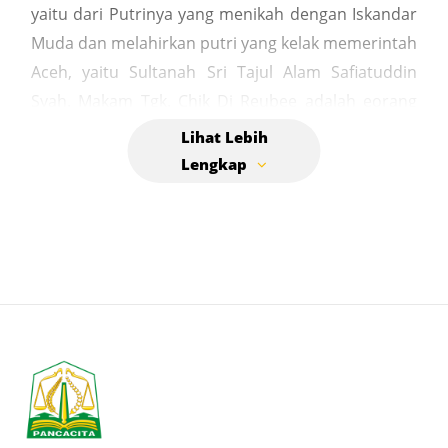
yaitu dari Putrinya yang menikah dengan Iskandar
Muda dan melahirkan putri yang kelak memerintah
Aceh, yaitu Sultanah Sri Tajul Alam Safiatuddin
Syah. Makam Tgk. Chik Di Reubee adalah eorang
ulama Aceh bernama asli Syeh Daim bergelar
Daeng Mansyur, yang berasal dari keturunan Raja
Abdullah Al Malikul Amin dan Raja Abdul Jalil dari
Negeri Bugis. Beliau pergi ke Mekkah untuk
mendalami ilmu agama dan setelah kembali, beliau
menikah dengan keluarga ulama di Reubee,
sehingga menjadi cikal bakal raja-raja Aceh dengan
garis keturunan Bugis. Makam ini merupakan situs
cagar budaya penting di Kabupaten Pidie yang
memiliki nilai sejarah, agama, budaya, dan ilmu
pengetahuan. Beliau adalah leluhur raja-raja Aceh