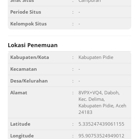
Sifat Situs
:
Campuran
Periode Situs
:
-
Kelompok Situs
:
-
Lokasi Penemuan
Kabupaten/Kota
:
Kabupaten Pidie
Kecamatan
:
-
Desa/Kelurahan
:
-
Alamat
:
8VPX+VQ4, Daboh,
Kec. Delima,
Kabupaten Pidie, Aceh
24183
Latitude
:
5.335247439061155
Longitude
:
95.90753524949012