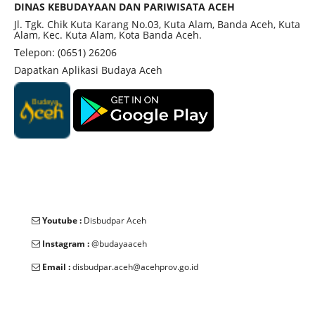
berdarah Bugis. Salah satu putrinya menikah
DINAS KEBUDAYAAN DAN PARIWISATA ACEH
dengan Sultan Iskandar Muda, dan dari pernikahan
Jl. Tgk. Chik Kuta Karang No.03, Kuta Alam, Banda Aceh, Kuta
Alam, Kec. Kuta Alam, Kota Banda Aceh.
tersebut lahir putri yang kemudian memerintah
Telepon: (0651) 26206
Aceh, yaitu Sultanah Sri Tajul Alam Safiatuddin
Dapatkan Aplikasi Budaya Aceh
Syah.
Youtube :
Disbudpar Aceh
Instagram :
@budayaaceh
Email :
disbudpar.aceh@acehprov.go.id