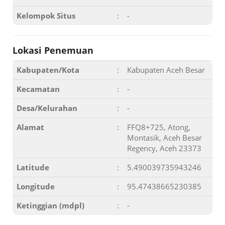
Kelompok Situs
:
-
Lokasi Penemuan
Kabupaten/Kota
:
Kabupaten Aceh Besar
Kecamatan
:
-
Desa/Kelurahan
:
-
Alamat
:
FFQ8+725, Atong,
Montasik, Aceh Besar
Regency, Aceh 23373
Latitude
:
5.490039735943246
Longitude
:
95.47438665230385
Ketinggian (mdpl)
:
-