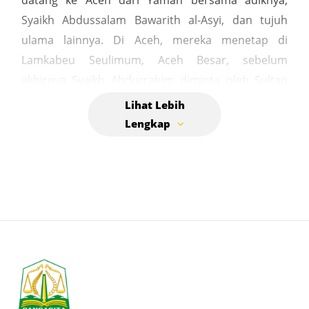
datang ke Aceh dari Yaman bersama adiknya,
Syaikh Abdussalam Bawarith al-Asyi, dan tujuh
ulama lainnya. Di Aceh, mereka menetap di
Lamkabeu Seulimum, Aceh Besar, sebelum
akhirnya Syaikh Abdurrahim diminta oleh Sultan
Badrul untuk pergi ke Peusangan. Di sana, ia
mendirikan zawiyah dan fokus menyebarkan ilmu
agama seperti Alquran, hadis, fiqah, dan tasawwuf.
Chik Awe Geutah dan adiknya adalah pengembang
Tarekat Syattariah di Aceh, yang memiliki banyak
pengikut di Awe Geutah, Samalanga, dan daerah
lainnya. Keturunan Syaikh Abdurrahim Bawarith al-
Asyi masih banyak bermukim di sekitar kompleks
makamnya hingga saat ini. Lokasi makam Berada
di kawasan Awe Geutah, Aceh Besar.Berbentuk
silinder dengan atap pelana yang terbuat dari