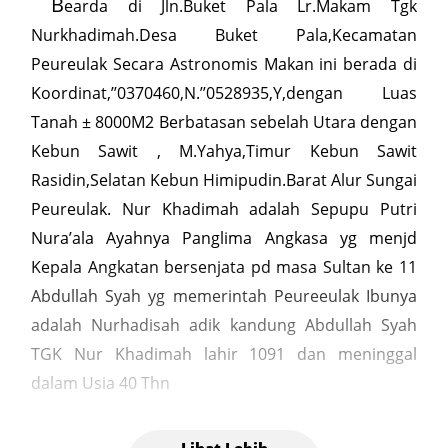
B
earda di Jln.Buket Pala Lr.Makam Tgk
Nurkhadimah.Desa Buket Pala,Kecamatan
Peureulak Secara Astronomis Makan ini berada di
Koordinat,’’0370460,N.’’0528935,Y,dengan Luas
Tanah ± 8000M2 Berbatasan sebelah Utara dengan
Kebun Sawit , M.Yahya,Timur Kebun Sawit
Rasidin,Selatan Kebun Himipudin.Barat Alur Sungai
Peureulak. Nur Khadimah adalah Sepupu Putri
Nura’ala Ayahnya Panglima Angkasa yg menjd
Kepala Angkatan bersenjata pd masa Sultan ke 11
Abdullah Syah yg memerintah Peureeulak Ibunya
adalah Nurhadisah adik kandung Abdullah Syah
TGK Nur Khadimah lahir 1091 dan meninggal
dalam Usia 40 Thn