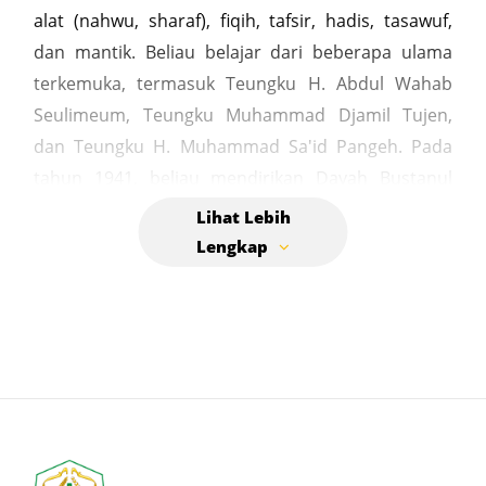
alat (nahwu, sharaf), fiqih, tafsir, hadis, tasawuf,
dan mantik. Beliau belajar dari beberapa ulama
terkemuka, termasuk Teungku H. Abdul Wahab
Seulimeum, Teungku Muhammad Djamil Tujen,
dan Teungku H. Muhammad Sa'id Pangeh. Pada
tahun 1941, beliau mendirikan Dayah Bustanul
Huda di Gampong Kuta Tuha, Blangpidie. Selain
mengajar ilmu agama, Abu Syekh Mud juga aktif
dalam perjuangan melawan penjajah dan
menghadapi berbagai tantangan sosial di
wilayahnya. Keberaniannya dalam berdakwah dan
berjuang menjadikannya sosok yang sangat
dihormati di Aceh. Makam Tgk. Syekh Mahmud
(Abu Syekh Mud) berada di Desa Meudang Ara,
Kecamatan Blangpidie, Kabupaten Aceh Barat