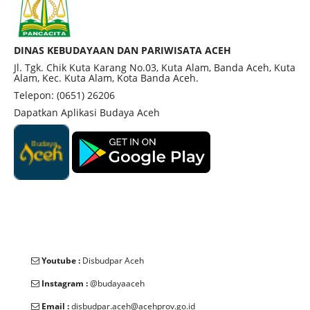
Daya. Makam ini menjadi tempat wisata religi dan
ziarah bagi masyarakat yang ingin menghormati
jasa-jasa beliau.
DINAS KEBUDAYAAN DAN PARIWISATA ACEH
Jl. Tgk. Chik Kuta Karang No.03, Kuta Alam, Banda Aceh, Kuta
Alam, Kec. Kuta Alam, Kota Banda Aceh.
Telepon: (0651) 26206
Dapatkan Aplikasi Budaya Aceh
Youtube :
Disbudpar Aceh
Instagram :
@budayaaceh
Email :
disbudpar.aceh@acehprov.go.id