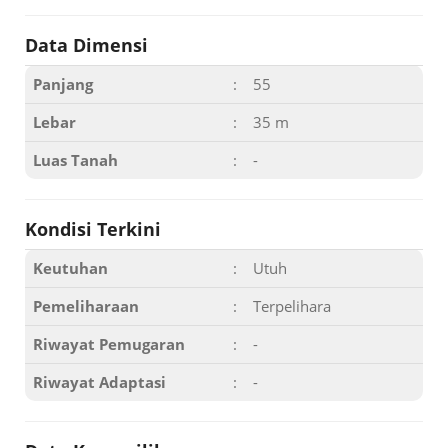
Data Dimensi
Panjang
:
55
Lebar
:
35 m
Luas Tanah
:
-
Kondisi Terkini
Keutuhan
:
Utuh
Pemeliharaan
:
Terpelihara
Riwayat Pemugaran
:
-
Riwayat Adaptasi
:
-