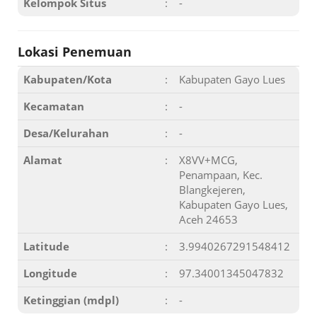
Kelompok Situs
:
-
Lokasi Penemuan
Kabupaten/Kota
:
Kabupaten Gayo Lues
Kecamatan
:
-
Desa/Kelurahan
:
-
Alamat
:
X8VV+MCG,
Penampaan, Kec.
Blangkejeren,
Kabupaten Gayo Lues,
Aceh 24653
Latitude
:
3.9940267291548412
Longitude
:
97.34001345047832
Ketinggian (mdpl)
:
-