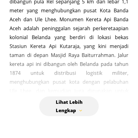
dibangun pula Rel sepanjang 5 km dan lebar 1,1
meter yang menghubungkan pusat Kota Banda
Aceh dan Ule Lhee. Monumen Kereta Api Banda
Aceh adalah peninggalan sejarah perkeretaapian
kolonial Belanda yang berdiri di lokasi bekas
Stasiun Kereta Api Kutaraja, yang kini menjadi
taman di depan Masjid Raya Baiturrahman. Jalur
kereta api ini dibangun oleh Belanda pada tahun
1874 untuk distribusi logistik militer,
menghubungkan pusat kota dengan pelabuhan
Ule Lhee, dan kemudian juga digunakan untuk
mengangkut masyarakat sipil. Monumen ini
menampilkan lokomotif uap kuno (BB84) dan
sebuah gerbong sebagai simbol kejayaan
transportasi masa lalu Aceh. Belanda membangun
jalur kereta api dari Ule Lhee ke Kutaraja