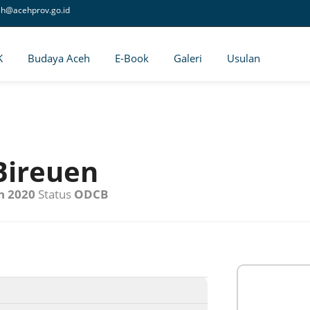
eh@acehprov.go.id
K
Budaya Aceh
E-Book
Galeri
Usulan
Bireuen
n 2020
Status
ODCB