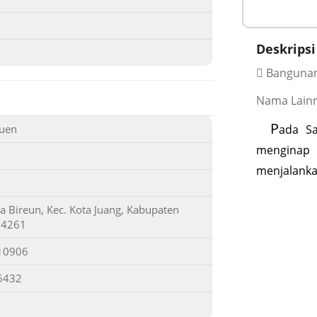
Deskripsi
Banguna
Nama Lainn
P
euen
ada Sa
menginap 
menjalanka
 Bireun, Kec. Kota Juang, Kabupaten
24261
10906
6432