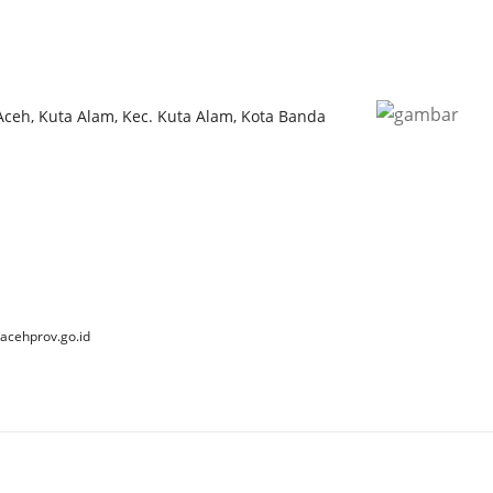
 Aceh, Kuta Alam, Kec. Kuta Alam, Kota Banda
acehprov.go.id
 2025 Dinas Kebudayaan dan Pariwisata Aceh. All Rights Reserve