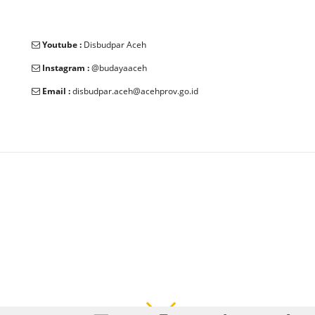
Youtube :
Disbudpar Aceh
Instagram :
@budayaaceh
Email :
disbudpar.aceh@acehprov.go.id
© 2025 Dinas Kebudayaan dan Pariwisata Aceh. All Rights
Reserved.