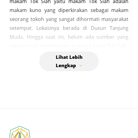
makam Tok Siah yaitu makam Tok Siah adalah
makam kuno yang diperkirakan sebagai makam
seorang tokoh yang sangat dihormati masyarakat
setempat. Lokasinya berada di Dusun Tanjung
Muda. Hingga saat ini, belum ada sumber yang
secara pasti menjelaskan asal-usul nama Tok Siah.
Ada kemungkinan nama ini berasal dari kearifan
lokal yang merujuk pada sosok ulama atau tokoh
besar di masa lampau. Meskipun tidak ada bukti
langsung yang mengaitkan makam Tok Siah
dengan ajaran Islam Syiah, terdapat beberapa
laporan pada tahun 2025 mengenai terdeteksinya
ajaran Syiah di Aceh Tamiang. Namun, hal ini tidak
bisa dijadikan dasar untuk mengaitkan sejarah Tok
Siah dengan kelompok Syiah secara langsung,
mengingat sejarah masuknya Islam Syiah ke Aceh